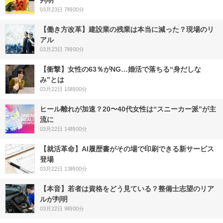
判明
03月23日 7時00分
【働き方改革】建設業の残業は本当に減った？現場のリ
アル
03月23日 7時00分
【衝撃】女性の63％がNG…婚活で落ちる“身だしな
み”とは
03月22日 15時00分
ヒール離れが加速？20〜40代女性は“スニーカー派”が主
流に
03月22日 14時00分
【就活革命】AI履歴書がその場で印刷できる新サービス
登場
03月22日 13時00分
【本音】若者は資格をどう見ている？整備士志望のリア
ルが判明
03月22日 9時00分