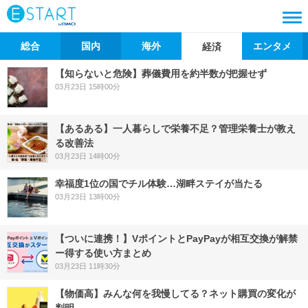
総合
国内
海外
エンタメ
経済
【知らないと危険】葬儀費用を約半数が把握せず
03月23日 15時00分
【あるある】一人暮らしで栄養不足？管理栄養士が教え
る改善法
03月23日 14時00分
幸福度1位の国でチル体験…湖畔ステイが当たる
03月23日 13時00分
【ついに連携！】VポイントとPayPayが相互交換が解禁
ー得する使い方まとめ
03月23日 11時30分
【物価高】みんな何を我慢してる？ネット購買の変化が