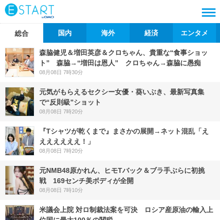
国内
海外
経済
エンタメ
総合
森脇健児＆増田英彦＆クロちゃん、貴重な“食事ショッ
ト” 森脇→“増田は恩人” クロちゃん→森脇に愚痴
08月08日 7時30分
元気がもらえるセクシー女優・葵いぶき、最新写真集
で“反則級”ショット
08月08日 7時20分
『Tシャツが乾くまで』まさかの展開→ネット混乱「え
ええええええ！」
08月08日 7時20分
元NMB48原かれん、ヒモTバック＆ブラ手ぶらに初挑
戦 169センチ美ボディが全開
08月08日 7時10分
米議会上院 対ロ制裁法案を可決 ロシア産原油の輸入上