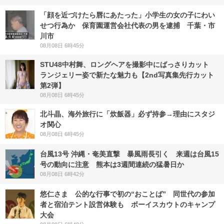
「顔を近づけたら唇にあたった」小学生の女の子にわい
せつ行為か 保育園運営会社代表の男を逮捕 千葉・市
川市
08月08日 6時45分
STU48中村舞、ロングヘアを撮影中にばっさりカット
ランジェリー姿で新たな魅力も【2nd写真集先行カット
第2弾】
08月08日 6時45分
北斗晶、海外旅行に「炊飯器」必ず持参→理由にスタジ
オ関心
08月08日 6時45分
台風13号 沖縄・奄美直撃 暴風雨長引く 来週は台風15
号の動向に注意 熊本は3週間連続の猛暑日か
08月08日 6時42分
悠仁さま 公的な行事で初の“おことば” 同世代の参加
者と宿泊テント設営体験も ボーイスカウトのキャンプ
大会