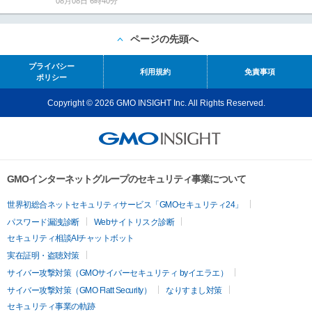
08月08日 6時40分
ページの先頭へ
プライバシー
利用規約
免責事項
ポリシー
Copyright © 2026 GMO INSIGHT Inc. All Rights Reserved.
GMOインターネットグループのセキュリティ事業について
世界初総合ネットセキュリティサービス「GMOセキュリティ24」
パスワード漏洩診断
Webサイトリスク診断
セキュリティ相談AIチャットボット
実在証明・盗聴対策
サイバー攻撃対策（GMOサイバーセキュリティ byイエラエ）
サイバー攻撃対策（GMO Flatt Security）
なりすまし対策
セキュリティ事業の軌跡