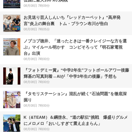
位国に最大100％の関税
08月08日 7時09分
お見送り芸人しんいち『レッドカーペット』“高岸発
言”炎上の舞台裏 トム・ブラウン布川が告白
08月08日 7時05分
ノブコブ徳井、「迷ったときは一番クレイジーな方を選
ぶ」マイルール明かす コンビそろって『明石家電視
台』出演
08月08日 7時00分
『フォトデミー賞』“中学2年生”フットボールアワー後藤
輝基の写真到着→AIが「中学3年生の後藤」予想も
08月08日 7時00分
『タモリステーション』混乱が続く“石油問題”を徹底深
掘り
08月08日 7時00分
K（&TEAM）＆綱啓永、“道の駅伝”挑戦 爆盛りグルメ
にメロメロ「おいしすぎて震え止まらん」
08月08日 7時00分