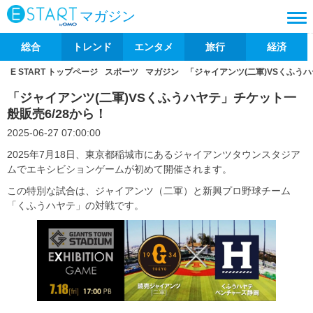
マガジン
総合
トレンド
エンタメ
旅行
経済
E START トップページ
スポーツ
マガジン
「ジャイアンツ(二軍)VSくふうハ
「ジャイアンツ(二軍)VSくふうハヤテ」チケット一
般販売6/28から！
2025-06-27 07:00:00
2025年7月18日、東京都稲城市にあるジャイアンツタウンスタジア
ムでエキシビションゲームが初めて開催されます。
この特別な試合は、ジャイアンツ（二軍）と新興プロ野球チーム
「くふうハヤテ」の対戦です。