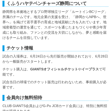
くふうハヤテベンチャーズ静岡について
静岡県を本拠地とするプロ野球独立リーグ「ルートインBCリーグ」
所属のチームです。地元企業の支援を受け、「静岡からNPBへ、世
界へ」を掲げて若手選手の育成と地域貢献に力を入れています。地
域密着型の運営を通じて、スポーツを通じたまちづくりや青少年育
成にも取り組み、ファンとの交流を大切にしながら、夢と感動を届
けるチームを目指しています。
チケット情報
試合の入場券は、6月24日から先行販売が開始されており、6月28日
から一般販売がスタートします。
チケット購入は、
GIANTSオフィシャルチケット
や
イープラス
で可
能です。
試合当日の球場でのチケット販売は行われないため、事前購入が必
要です。
会員向け無料招待
CLUB GIANTS会員およびG-Po JCBカード会員には、特別に無料招