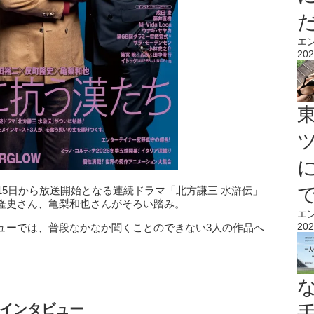
エ
202
15日から放送開始となる連続ドラマ「北方謙三 水滸伝」
隆史さん、亀梨和也さんがそろい踏み。
エ
202
ューでは、普段なかなか聞くことのできない3人の作品へ
。
インタビュー