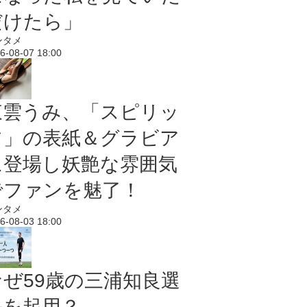
だけたら」
ンタメ
6-08-07 18:00
東雲うみ、「スピリッ
ツ」の表紙＆グラビア
に登場し妖艶な雰囲気
でファンを魅了！
ンタメ
6-08-03 18:00
なぜ59歳の三浦知良選
手を起用？