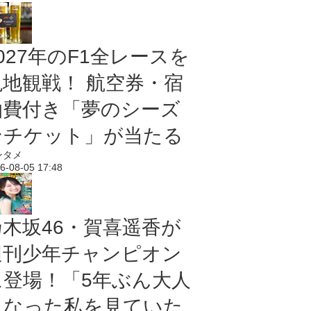
027年のF1全レースを
現地観戦！ 航空券・宿
泊費付き「夢のシーズ
ンチケット」が当たる
ンタメ
6-08-05 17:48
乃木坂46・賀喜遥香が
週刊少年チャンピオン
に登場！「5年ぶん大人
になった私を見ていた