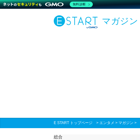
無料診断
マガジン
E START トップページ
>
エンタメ
>
マガジン
総合