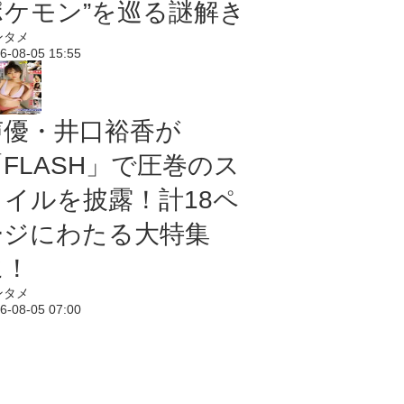
ポケモン”を巡る謎解き
ンタメ
6-08-05 15:55
声優・井口裕香が
「FLASH」で圧巻のス
タイルを披露！計18ペ
ージにわたる大特集
に！
ンタメ
6-08-05 07:00