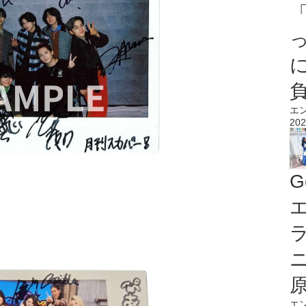
エ
202
G
エ
エ