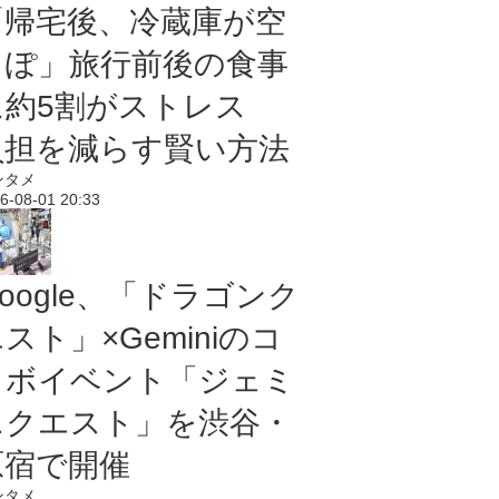
「帰宅後、冷蔵庫が空
っぽ」旅行前後の食事
に約5割がストレス
負担を減らす賢い方法
ンタメ
6-08-01 20:33
oogle、「ドラゴンク
スト」×Geminiのコ
ラボイベント「ジェミ
ニクエスト」を渋谷・
原宿で開催
ンタメ