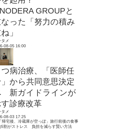
NODERA GROUPと
重なった「努力の積み
重ね」
ンタメ
6-08-05 16:00
うつ病治療、「医師任
せ」から共同意思決定
へ 新ガイドラインが
示す診療改革
ンタメ
6-08-03 17:25