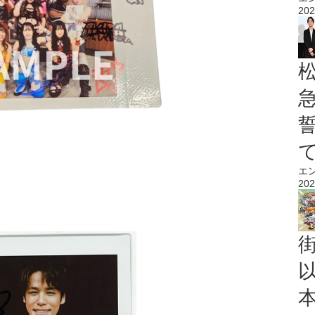
202
エ
202