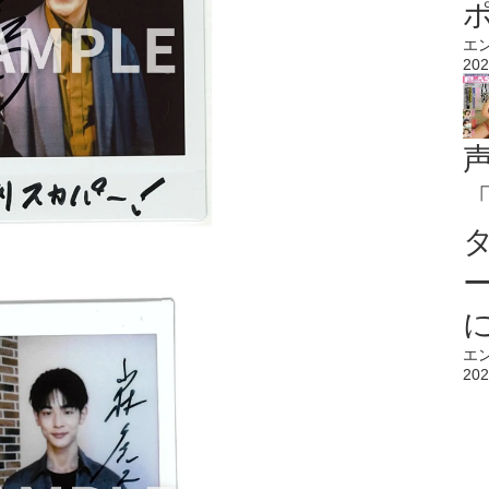
エ
202
エ
202