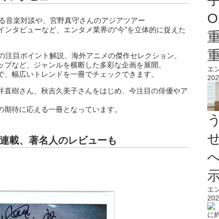
O
OWによる音楽対談や、宮野真守さんのアジアツアー
独占インタビューなど、エンタメ業界の“今”を立体的に捉えた
会の注目ポイント解説、海外アニメの傑作セレクション、
ップなど、ジャンルを横断した多彩な企画を展開。
エ
で、幅広いトレンドを一冊でチェックできます。
202
井直樹さん、秋吉久美子さんをはじめ、今注目の俳優やア
の期待に応える一冊となっています。
連載、著名人のレビューも
エ
202