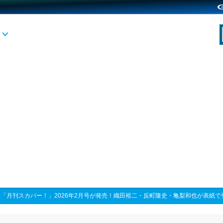
>
「月刊スカパー！」2026年2月号が発売！織田裕二・反町隆史・亀梨和也が表紙で