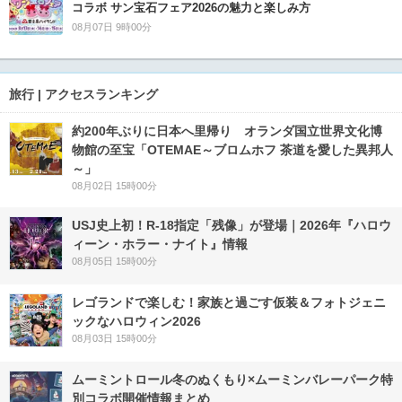
コラボ サン宝石フェア2026の魅力と楽しみ方
08月07日 9時00分
旅行 | アクセスランキング
約200年ぶりに日本へ里帰り オランダ国立世界文化博
物館の至宝「OTEMAE～ブロムホフ 茶道を愛した異邦人
～」
08月02日 15時00分
USJ史上初！R-18指定「残像」が登場｜2026年『ハロウ
ィーン・ホラー・ナイト』情報
08月05日 15時00分
レゴランドで楽しむ！家族と過ごす仮装＆フォトジェニ
ックなハロウィン2026
08月03日 15時00分
ムーミントロール冬のぬくもり×ムーミンバレーパーク特
別コラボ開催情報まとめ