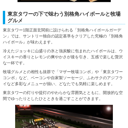
東京タワーの下で味わう別格角ハイボールと牧場
グルメ
東京タワー1階正面玄関前に設けられる「別格角ハイボールガーデ
ン」では、サントリー独自の認定基準をクリアした究極の『別格角
ハイボール』が味わえます。
冷えたジョッキに山盛りの氷と強炭酸に包まれたハイボールは、ウ
イスキーの香りとレモンの爽やかさが後を引き、五感で楽しむ贅沢
な一杯です。
牧場グルメとの相性も抜群で「マザー牧場コンボ」や「東京タワー
コンボ」など、ベーコンや自家製ソーセージ、ふわサクのアジフラ
イなど多彩なメニューが揃い、どなたでも気軽に楽しめます。
東京タワーの灯りや提灯のやわらかな雰囲気とともに、開放的な空
間でゆったりとしたひとときを過ごすことができます。