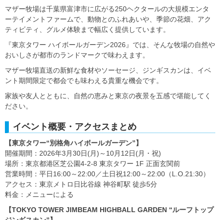
マザー牧場は千葉県富津市に広がる250ヘクタールの大規模エンタ
ーテイメントファームで、動物とのふれあいや、季節の花畑、アク
ティビティ、グルメ体験まで幅広く提供しています。
『東京タワー ハイボールガーデン2026』では、そんな牧場の自然や
おいしさが都市のランドマークで味わえます。
マザー牧場直送の新鮮な食材やソーセージ、ジンギスカンは、イベ
ント期間限定で都会でも味わえる貴重な機会です。
家族や友人とともに、自然の恵みと東京の夜景を五感で堪能してく
ださい。
イベント概要・アクセスまとめ
【東京タワー“別格角ハイボールガーデン”】
開催期間：2026年3月30日(月)～10月12日(月・祝)
場所：東京都港区芝公園4-2-8 東京タワー 1F 正面玄関前
営業時間：平日16:00～22:00／土日祝12:00～22:00（L.O.21:30）
アクセス：東京メトロ日比谷線 神谷町駅 徒歩5分
料金：メニューによる
【TOKYO TOWER JIMBEAM HIGHBALL GARDEN “ルーフトップ
ジンギスカン”】