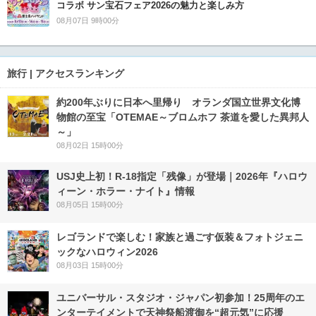
コラボ サン宝石フェア2026の魅力と楽しみ方
08月07日 9時00分
旅行 | アクセスランキング
約200年ぶりに日本へ里帰り オランダ国立世界文化博
物館の至宝「OTEMAE～ブロムホフ 茶道を愛した異邦人
～」
08月02日 15時00分
USJ史上初！R-18指定「残像」が登場｜2026年『ハロウ
ィーン・ホラー・ナイト』情報
08月05日 15時00分
レゴランドで楽しむ！家族と過ごす仮装＆フォトジェニ
ックなハロウィン2026
08月03日 15時00分
ユニバーサル・スタジオ・ジャパン初参加！25周年のエ
ンターテイメントで天神祭船渡御を“超元気”に応援