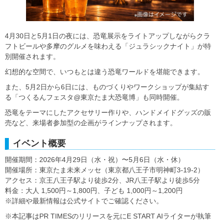
4月30日と5月1日の夜には、恐竜展示をライトアップしながらクラ
フトビールや多摩のグルメを味わえる「ジュラシックナイト」が特
別開催されます。
幻想的な空間で、いつもとは違う恐竜ワールドを堪能できます。
また、5月2日から6日には、ものづくりやワークショップが集結す
る「つくるんフェスタ@東京たま大恐竜博」も同時開催。
恐竜をテーマにしたアクセサリー作りや、ハンドメイドグッズの販
売など、来場者参加型の企画がラインナップされます。
イベント概要
開催期間：2026年4月29日（水・祝）〜5月6日（水・休）
開催場所：東京たま未来メッセ（東京都八王子市明神町3-19-2）
アクセス：京王八王子駅より徒歩2分、JR八王子駅より徒歩5分
料金：大人 1,500円～1,800円、子ども 1,000円～1,200円
※詳細や最新情報は公式サイトでご確認ください。
※本記事はPR TIMESのリリースを元にE START AIライターが執筆