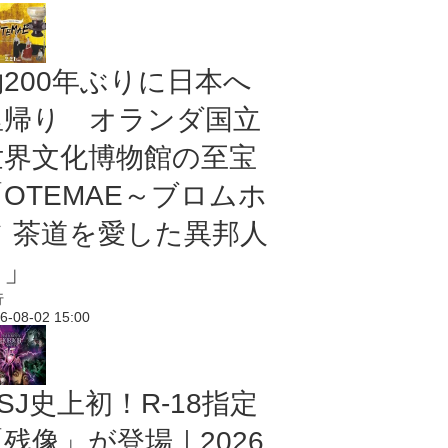
約200年ぶりに日本へ
里帰り オランダ国立
世界文化博物館の至宝
「OTEMAE～ブロムホ
フ 茶道を愛した異邦人
～」
行
6-08-02 15:00
SJ史上初！R-18指定
残像」が登場｜2026