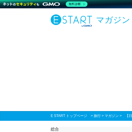
無料診断
マガジン
E START トップページ
>
旅行
>
マガジン
>
【
総合