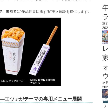
で、来園者に“作品世界に旅する”没入体験を提供します。
旅
202
ウ
旅
202
―エヴァがテーマの専用メニュー展開