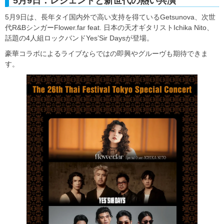
5月9日：レジェンドと新世代の熱い共演
5月9日は、長年タイ国内外で高い支持を得ているGetsunova、次世
代R&BシンガーFlower.far feat. 日本の天才ギタリストIchika Nito、
話題の4人組ロックバンドYes’Sir Daysが登場。
豪華コラボによるライブならではの即興やグルーヴも期待できま
す。