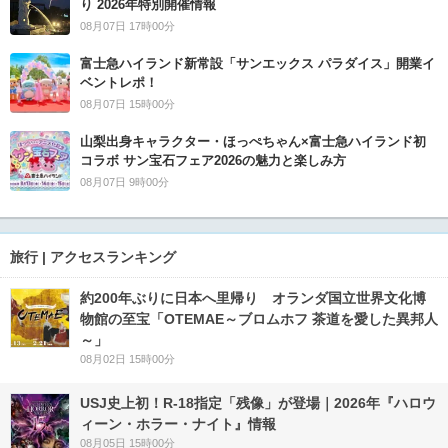
り 2026年特別開催情報
08月07日 17時00分
富士急ハイランド新常設「サンエックス パラダイス」開業イ
ベントレポ！
08月07日 15時00分
山梨出身キャラクター・ほっぺちゃん×富士急ハイランド初
コラボ サン宝石フェア2026の魅力と楽しみ方
08月07日 9時00分
旅行 | アクセスランキング
約200年ぶりに日本へ里帰り オランダ国立世界文化博
物館の至宝「OTEMAE～ブロムホフ 茶道を愛した異邦人
～」
08月02日 15時00分
USJ史上初！R-18指定「残像」が登場｜2026年『ハロウ
ィーン・ホラー・ナイト』情報
08月05日 15時00分