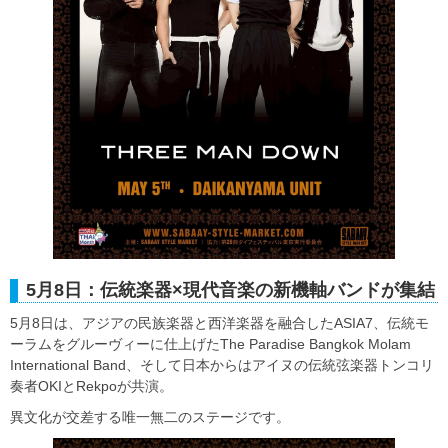
5月8日：伝統楽器×現代音楽の新機軸バンドが集結
5月8日は、アジアの民族楽器と西洋楽器を融合したASIA7、伝統モ
ーラムをグルーヴィーに仕上げたThe Paradise Bangkok Molam
International Band、そして日本からはアイヌの伝統弦楽器トンコリ
奏者OKIとRekpoが共演。
異文化が交差する唯一無二のステージです。