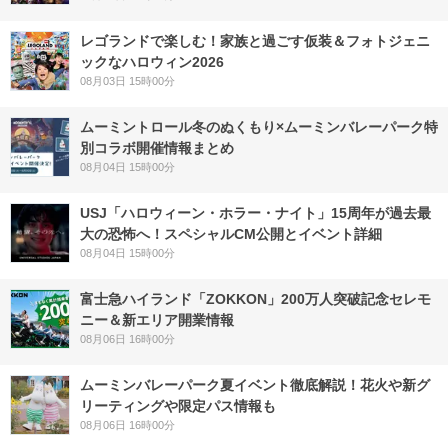
レゴランドで楽しむ！家族と過ごす仮装＆フォトジェニ
ックなハロウィン2026
08月03日 15時00分
ムーミントロール冬のぬくもり×ムーミンバレーパーク特
別コラボ開催情報まとめ
08月04日 15時00分
USJ「ハロウィーン・ホラー・ナイト」15周年が過去最
大の恐怖へ！スペシャルCM公開とイベント詳細
08月04日 15時00分
富士急ハイランド「ZOKKON」200万人突破記念セレモ
ニー＆新エリア開業情報
08月06日 16時00分
ムーミンバレーパーク夏イベント徹底解説！花火や新グ
リーティングや限定パス情報も
08月06日 16時00分