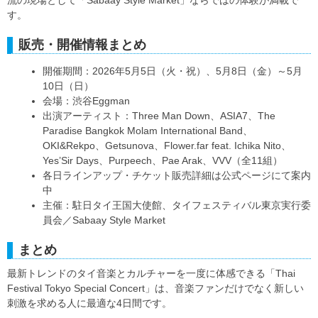
流の現場として「Sabaay Style Market」ならではの体験が満載で
す。
販売・開催情報まとめ
開催期間：2026年5月5日（火・祝）、5月8日（金）～5月
10日（日）
会場：渋谷Eggman
出演アーティスト：Three Man Down、ASIA7、The
Paradise Bangkok Molam International Band、
OKI&Rekpo、Getsunova、Flower.far feat. Ichika Nito、
Yes’Sir Days、Purpeech、Pae Arak、VVV（全11組）
各日ラインアップ・チケット販売詳細は公式ページにて案内
中
主催：駐日タイ王国大使館、タイフェスティバル東京実行委
員会／Sabaay Style Market
まとめ
最新トレンドのタイ音楽とカルチャーを一度に体感できる「Thai
Festival Tokyo Special Concert」は、音楽ファンだけでなく新しい
刺激を求める人に最適な4日間です。