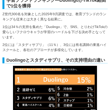
学習ブランドランキング—DuolingoがTikTok経由
で1位を獲得
Z世代300名を対象とした2025年9月調査では、教育ブランドのラン
キングも従来とは大きく異なる結果に。
1位は34％の支持を集めた「Duolingo」で、SNS、とりわけTikTokの
愛らしいフクロウキャラが学習のハードルを下げる決め手となって
います。
2位には「スタディサプリ」（11％）、3位には有名講師の東進ハイ
スクールと、各社のアプローチが多様化しています。
Duolingoとスタディサプリ、その支持理由の違い