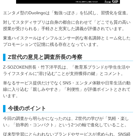
エンタメ型のDuolingoは「勉強っぽさ」を払拭し、習慣化を促進。
対してスタディサプリは自身の都合に合わせて「どこでも質の高い
授業が受けられる」手軽さと充実した講義が評価されています。
東進ハイスクールはインフルエンサー的な有名講師とミーム化した
プロモーションで記憶に残る存在となっています。
Z世代の意見と調査所長の考察
Z-SOZOKEN所長・竹下洋平氏は、「教育系ブランドが学生生活や
ライフスタイルに“溶け込む”ことが支持獲得の鍵」とコメント。
単なるサービス提供だけでなくSNS・エンタメ体験や日常生活の動
線に入り込む「親しみやすさ」「利便性」が評価ポイントとされて
います。
今後のポイント
今回の調査から明らかになったのは、Z世代の学びが「気軽・楽し
い」「効率的・コンパクト」という2つの軸で進化していること。
従来型学習にとらわれないブランドやサービスが求められ、SNS経