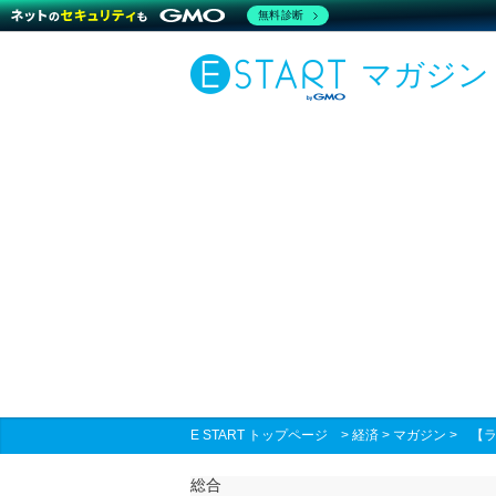
無料診断
マガジン
E START トップページ
>
経済
>
マガジン
>
【
総合