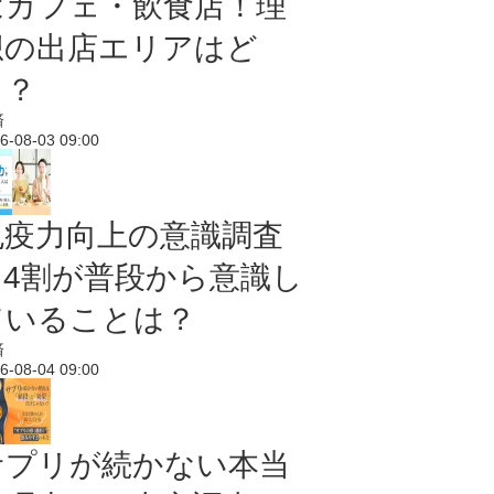
はカフェ・飲食店！理
想の出店エリアはど
こ？
済
6-08-03 09:00
免疫力向上の意識調査
｜4割が普段から意識し
ていることは？
済
6-08-04 09:00
サプリが続かない本当