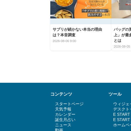
サプリが続かない本当の理由
バッグの
は？本音調査
上」が最
とは
2026-08-06 9:00
2026-08-05 
コンテンツ
ツール
スタートページ
ウィジェッ
天気予報
デスクトッ
カレンダー
E STAR
誕生月占い
E STA
ニュース
ホームペ
動画