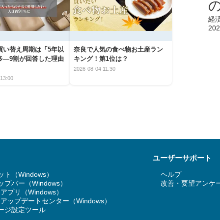
経
202
買い替え周期は「5年以
奈良で人気の食べ物お土産ラン
多―9割が回答した理由
キング！第1位は？
2026-08-04 11:30
13:00
ユーザーサポート
ト（Windows）
ヘルプ
プバー（Windows）
改善・要望アンケ
T アプリ（Windows）
RT アップデートセンター（Windows）
ージ設定ツール