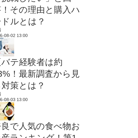
答！その理由と購入ハ
ードルとは？
済
6-08-02 13:00
夏バテ経験者は約
43%！最新調査から見
る対策とは？
済
6-08-03 13:00
奈良で人気の食べ物お
土産ランキング！第1