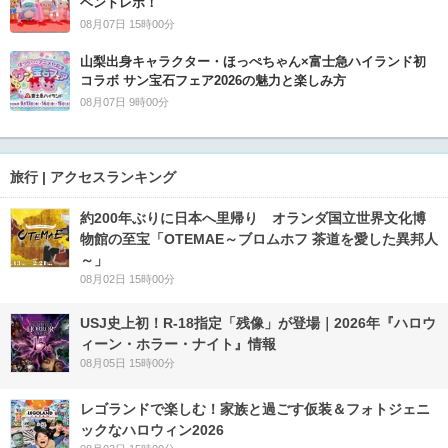
ベントレポ！
08月07日 15時00分
山梨出身キャラクター・ほっぺちゃん×富士急ハイランド初
コラボ サン宝石フェア2026の魅力と楽しみ方
08月07日 9時00分
旅行 | アクセスランキング
約200年ぶりに日本へ里帰り オランダ国立世界文化博
物館の至宝「OTEMAE～ブロムホフ 茶道を愛した異邦人
～」
08月02日 15時00分
USJ史上初！R-18指定「残像」が登場｜2026年『ハロウ
ィーン・ホラー・ナイト』情報
08月05日 15時00分
レゴランドで楽しむ！家族と過ごす仮装＆フォトジェニ
ックなハロウィン2026