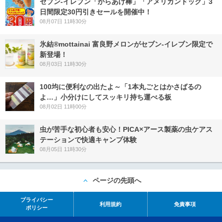
セブン‐イレブン「からあげ棒」「アメリカンドッグ」3
日間限定30円引きセールを開催中！
08月07日 11時30分
氷結®mottainai 富良野メロンがセブン‐イレブン限定で
新登場！
08月03日 11時30分
100均に便利なの出たよ～「1本丸ごとはかさばるの
よ…」小分けにしてスッキリ持ち運べる板
08月02日 11時00分
虫が苦手な初心者も安心！PICA×アース製薬の虫ケアス
テーションで快適キャンプ体験
08月05日 11時30分
ページの先頭へ
プライバシー
利用規約
免責事項
ポリシー