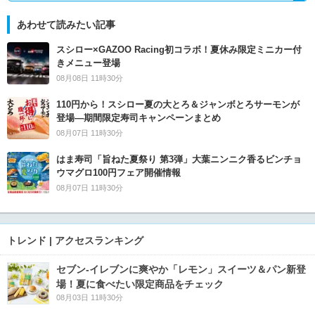
あわせて読みたい記事
スシロー×GAZOO Racing初コラボ！夏休み限定ミニカー付
きメニュー登場
08月08日 11時30分
110円から！スシロー夏の大とろ＆ジャンボとろサーモンが
登場―期間限定寿司キャンペーンまとめ
08月07日 11時30分
はま寿司「旨ねた夏祭り 第3弾」大葉ニンニク香るビンチョ
ウマグロ100円フェア開催情報
08月07日 11時30分
トレンド | アクセスランキング
セブン‐イレブンに爽やか「レモン」スイーツ＆パン新登
場！夏に食べたい限定商品をチェック
08月03日 11時30分