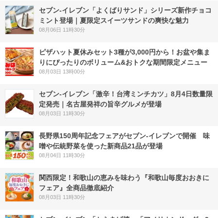
セブン‐イレブン「よくばりサンド」シリーズ新作チョコ
ミント登場｜夏限定スイーツサンドの爽快な魅力
08月06日 11時30分
ピザハット夏休みセット3種が3,000円から！お盆や集ま
りにぴったりのボリューム&おトクな期間限定メニュー
08月03日 13時00分
セブン-イレブン「激辛！台湾ミンチカツ」8月4日数量限
定発売｜名古屋発祥の旨辛グルメが登場
08月03日 11時30分
長野県150周年記念フェアがセブン-イレブンで開催 味
噌や伝統野菜を使った新商品21品が登場
08月04日 11時30分
関西限定！和歌山の恵みを味わう『和歌山毎度おおきに
フェア』全商品徹底紹介
08月03日 11時30分