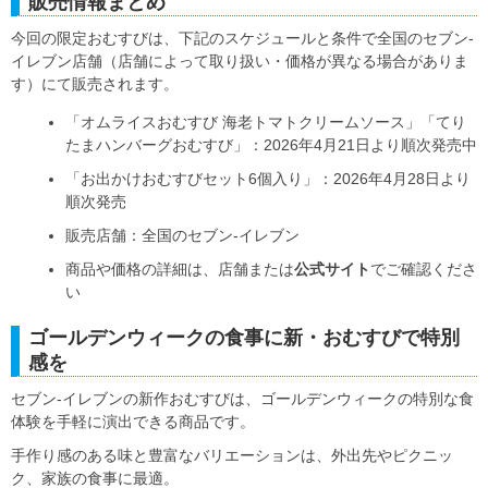
販売情報まとめ
今回の限定おむすびは、下記のスケジュールと条件で全国のセブン‐
イレブン店舗（店舗によって取り扱い・価格が異なる場合がありま
す）にて販売されます。
「オムライスおむすび 海老トマトクリームソース」「てり
たまハンバーグおむすび」：2026年4月21日より順次発売中
「お出かけおむすびセット6個入り」：2026年4月28日より
順次発売
販売店舗：全国のセブン‐イレブン
商品や価格の詳細は、店舗または
公式サイト
でご確認くださ
い
ゴールデンウィークの食事に新・おむすびで特別
感を
セブン‐イレブンの新作おむすびは、ゴールデンウィークの特別な食
体験を手軽に演出できる商品です。
手作り感のある味と豊富なバリエーションは、外出先やピクニッ
ク、家族の食事に最適。