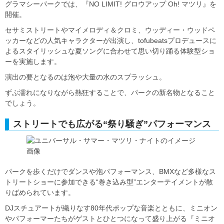
グラマシーパークでは、『NO LIMIT! グロウアップ Oh! マツリ』を
開催。
セサミストリートやマイメロディ＆クロミ、ウッディー・ウッドペ
ッカーなどの人気キャラクターが出演し、tofubeatsプロデュースに
よるスタイリッシュな夏ソングに合わせて思い切り踊る体験型ショ
ーを実施します。
演出の要となるのは泡や大量の水のスプラッシュ。
ずぶ濡れになりながら熱狂することで、パークの新名物となること
でしょう。
ストリートでも広がる“祭り騒ぎ”パフォーマンス
パークを歩くだけでダンスや泡パフォーマンス、BMXなど多様なス
トリートショーに参加できる“巻き込み型”エンターテイメントが散
りばめられています。
DJスチュアートが織りなす80年代ポップな音楽とともに、ミニオン
やパフォーマーたちがゲストとひとつになって盛り上がる『ミニオ