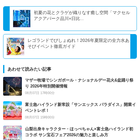
初夏の花とクラゲが織りなす癒し空間「マクセル
アクアパーク品川×日比...
レゴランドでびしょぬれ！2026年夏限定の全力水あ
そびイベント徹底ガイド
あわせて読みたい記事
マザー牧場でシンガポール・ナショナルデー花火&盆踊り祭
り 2026年特別開催情報
08月07日 17時00分
富士急ハイランド新常設「サンエックス パラダイス」開業イ
ベントレポ！
08月07日 15時00分
山梨出身キャラクター・ほっぺちゃん×富士急ハイランド初
コラボ サン宝石フェア2026の魅力と楽しみ方