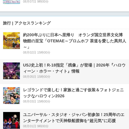
08月07日 9時00分
旅行 | アクセスランキング
約200年ぶりに日本へ里帰り オランダ国立世界文化博
物館の至宝「OTEMAE～ブロムホフ 茶道を愛した異邦人
～」
08月02日 15時00分
USJ史上初！R-18指定「残像」が登場｜2026年『ハロウ
ィーン・ホラー・ナイト』情報
08月05日 15時00分
レゴランドで楽しむ！家族と過ごす仮装＆フォトジェニ
ックなハロウィン2026
08月03日 15時00分
ユニバーサル・スタジオ・ジャパン初参加！25周年のエ
ンターテイメントで天神祭船渡御を“超元気”に応援
08月01日 9時00分