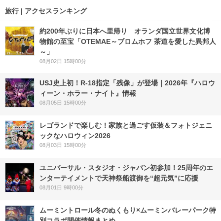
旅行 | アクセスランキング
約200年ぶりに日本へ里帰り オランダ国立世界文化博
物館の至宝「OTEMAE～ブロムホフ 茶道を愛した異邦人
～」
08月02日 15時00分
USJ史上初！R-18指定「残像」が登場｜2026年『ハロウ
ィーン・ホラー・ナイト』情報
08月05日 15時00分
レゴランドで楽しむ！家族と過ごす仮装＆フォトジェニ
ックなハロウィン2026
08月03日 15時00分
ユニバーサル・スタジオ・ジャパン初参加！25周年のエ
ンターテイメントで天神祭船渡御を“超元気”に応援
08月01日 9時00分
ムーミントロール冬のぬくもり×ムーミンバレーパーク特
別コラボ開催情報まとめ