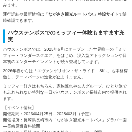
みます。
運行詳細や最新情報は
「ながさき観光ルートバス」特設サイト
で随
時確認できます。
ハウステンボスでのミッフィー体験もますます充
実
ハウステンボスでは、2025年6月にオープンした世界唯一の「ミッ
フィー・ワンダースクエア」をはじめ、没入型アトラクションや日
本初のエンターテインメントが続々登場しています。
2026年春からは「エヴァンゲリオン・ザ・ライド – 8K -」も本格稼
働し、テーマパークの進化が止まりません。
ミッフィー好きはもちろん、家族連れや友人グループ、ひとり旅で
も忘れられない特別な一日がハウステンボスと長崎市内で提供され
ます。
【イベント情報】
開催期間：2026年4月25日～2028年3月（予定）
開催場所：長崎県長崎市内「ながさき観光ルートバス」グラバー園
―長崎原爆資料館間