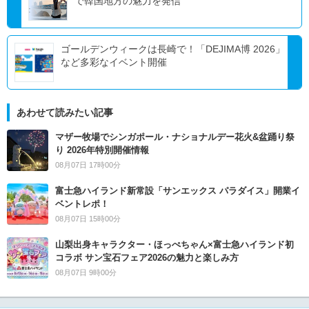
で韓国地方の魅力を発信
ゴールデンウィークは長崎で！「DEJIMA博 2026」
など多彩なイベント開催
あわせて読みたい記事
マザー牧場でシンガポール・ナショナルデー花火&盆踊り祭
り 2026年特別開催情報
08月07日 17時00分
富士急ハイランド新常設「サンエックス パラダイス」開業イ
ベントレポ！
08月07日 15時00分
山梨出身キャラクター・ほっぺちゃん×富士急ハイランド初
コラボ サン宝石フェア2026の魅力と楽しみ方
08月07日 9時00分