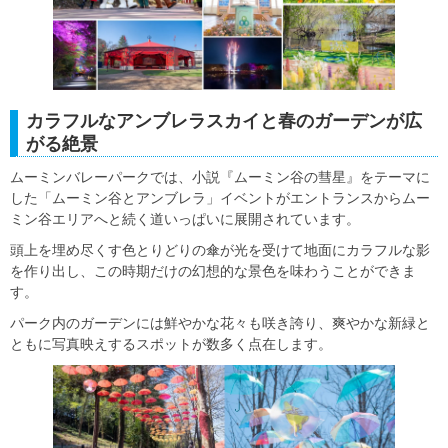
カラフルなアンブレラスカイと春のガーデンが広
がる絶景
ムーミンバレーパークでは、小説『ムーミン谷の彗星』をテーマに
した「ムーミン谷とアンブレラ」イベントがエントランスからムー
ミン谷エリアへと続く道いっぱいに展開されています。
頭上を埋め尽くす色とりどりの傘が光を受けて地面にカラフルな影
を作り出し、この時期だけの幻想的な景色を味わうことができま
す。
パーク内のガーデンには鮮やかな花々も咲き誇り、爽やかな新緑と
ともに写真映えするスポットが数多く点在します。