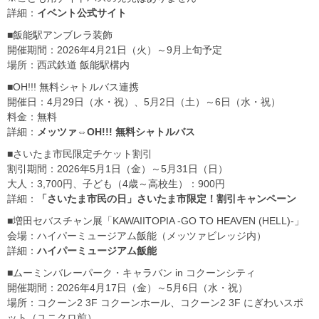
詳細：
イベント公式サイト
■飯能駅アンブレラ装飾
開催期間：2026年4月21日（火）～9月上旬予定
場所：西武鉄道 飯能駅構内
■OH!!! 無料シャトルバス連携
開催日：4月29日（水・祝）、5月2日（土）～6日（水・祝）
料金：無料
詳細：
メッツァ⇔OH!!! 無料シャトルバス
■さいたま市民限定チケット割引
割引期間：2026年5月1日（金）～5月31日（日）
大人：3,700円、子ども（4歳～高校生）：900円
詳細：
「さいたま市民の日」さいたま市限定！割引キャンペーン
■増田セバスチャン展「KAWAIITOPIA -GO TO HEAVEN (HELL)-」
会場：ハイパーミュージアム飯能（メッツァビレッジ内）
詳細：
ハイパーミュージアム飯能
■ムーミンバレーパーク・キャラバン in コクーンシティ
開催期間：2026年4月17日（金）～5月6日（水・祝）
場所：コクーン2 3F コクーンホール、コクーン2 3F にぎわいスポ
ット（ユニクロ前）