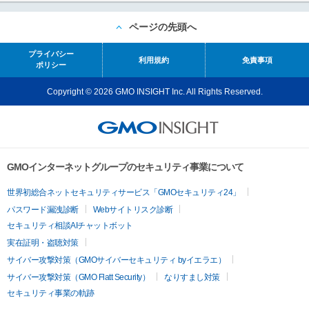
ページの先頭へ
プライバシー
利用規約
免責事項
ポリシー
Copyright © 2026 GMO INSIGHT Inc. All Rights Reserved.
GMOインターネットグループのセキュリティ事業について
世界初総合ネットセキュリティサービス「GMOセキュリティ24」
パスワード漏洩診断
Webサイトリスク診断
セキュリティ相談AIチャットボット
実在証明・盗聴対策
サイバー攻撃対策（GMOサイバーセキュリティ byイエラエ）
サイバー攻撃対策（GMO Flatt Security）
なりすまし対策
セキュリティ事業の軌跡