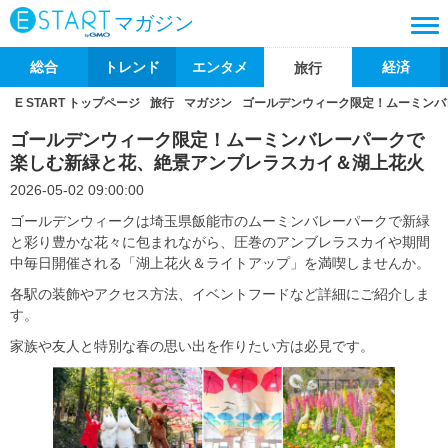
マガジン
総合
トレンド
エンタメ
経済
旅行
E START トップページ
旅行
マガジン
ゴールデンウィーク限定！ムーミンバ
ゴールデンウィーク限定！ムーミンバレーパークで
楽しむ新緑と花、絶景アンブレラスカイ＆湖上花火
2026-05-02 09:00:00
ゴールデンウィークは埼玉県飯能市のムーミンバレーパークで新緑
と彩り豊かな花々に包まれながら、圧巻のアンブレラスカイや期間
中毎日開催される「湖上花火＆ライトアップ」を満喫しませんか。
各駅の装飾やアクセス方法、イベントフードなど詳細にご紹介しま
す。
家族や友人と特別な春の思い出を作りたい方は必見です。