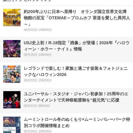
約200年ぶりに日本へ里帰り オランダ国立世界文化博
物館の至宝「OTEMAE～ブロムホフ 茶道を愛した異邦人
～」
08月02日 15時00分
USJ史上初！R-18指定「残像」が登場｜2026年『ハロウ
ィーン・ホラー・ナイト』情報
08月05日 15時00分
レゴランドで楽しむ！家族と過ごす仮装＆フォトジェニ
ックなハロウィン2026
08月03日 15時00分
ユニバーサル・スタジオ・ジャパン初参加！25周年のエ
ンターテイメントで天神祭船渡御を“超元気”に応援
08月01日 9時00分
ムーミントロール冬のぬくもり×ムーミンバレーパーク特
別コラボ開催情報まとめ
08月04日 15時00分