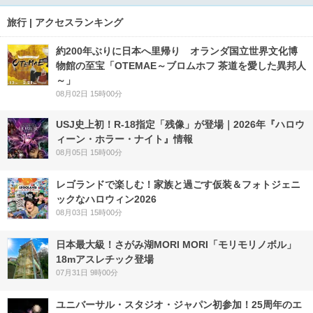
旅行 | アクセスランキング
約200年ぶりに日本へ里帰り オランダ国立世界文化博
物館の至宝「OTEMAE～ブロムホフ 茶道を愛した異邦人
～」
08月02日 15時00分
USJ史上初！R-18指定「残像」が登場｜2026年『ハロウ
ィーン・ホラー・ナイト』情報
08月05日 15時00分
レゴランドで楽しむ！家族と過ごす仮装＆フォトジェニ
ックなハロウィン2026
08月03日 15時00分
日本最大級！さがみ湖MORI MORI「モリモリノボル」
18mアスレチック登場
07月31日 9時00分
ユニバーサル・スタジオ・ジャパン初参加！25周年のエ