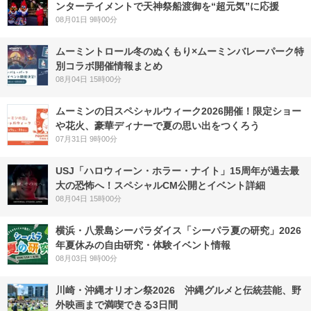
ンターテイメントで天神祭船渡御を“超元気”に応援
08月01日 9時00分
ムーミントロール冬のぬくもり×ムーミンバレーパーク特
別コラボ開催情報まとめ
08月04日 15時00分
ムーミンの日スペシャルウィーク2026開催！限定ショー
や花火、豪華ディナーで夏の思い出をつくろう
07月31日 9時00分
USJ「ハロウィーン・ホラー・ナイト」15周年が過去最
大の恐怖へ！スペシャルCM公開とイベント詳細
08月04日 15時00分
横浜・八景島シーパラダイス「シーパラ夏の研究」2026
年夏休みの自由研究・体験イベント情報
08月03日 9時00分
川崎・沖縄オリオン祭2026 沖縄グルメと伝統芸能、野
外映画まで満喫できる3日間