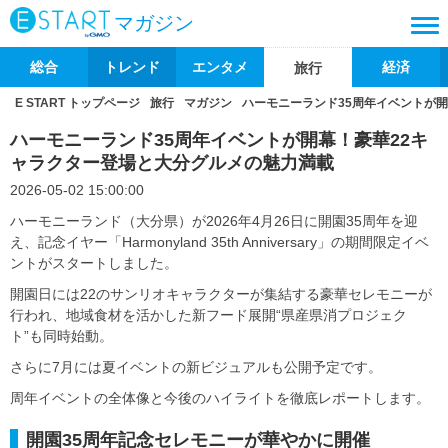
マガジン
総合
トレンド
エンタメ
経済
旅行
E START トップページ
旅行
マガジン
ハーモニーランド35周年イベントが
ハーモニーランド35周年イベントが開幕！豪華22キ
ャラクター登場と大分グルメの魅力満載
2026-05-02 15:00:00
ハーモニーランド（大分県）が2026年4月26日に開園35周年を迎
え、記念イヤー「Harmonyland 35th Anniversary」の期間限定イベ
ントがスタートしました。
開園日には22のサンリオキャラクターが集結する豪華セレモニーが
行われ、地域食材を活かした新フード展開“県産県消プロジェク
ト”も同時始動。
さらに7月には夏イベントの新ビジュアルも公開予定です。
周年イベントの全体像と今後のハイライトを徹底レポートします。
開園35周年記念セレモニーが華やかに開催