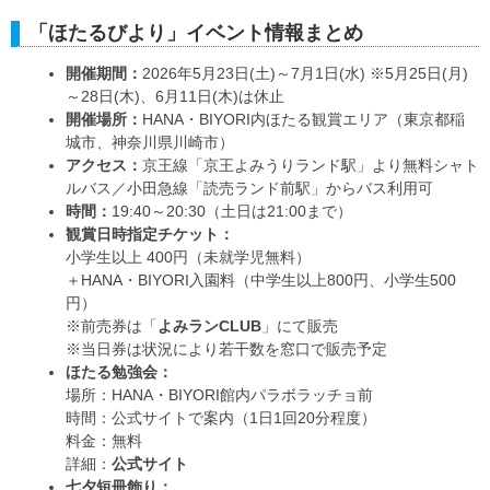
「ほたるびより」イベント情報まとめ
開催期間：
2026年5月23日(土)～7月1日(水) ※5月25日(月)
～28日(木)、6月11日(木)は休止
開催場所：
HANA・BIYORI内ほたる観賞エリア（東京都稲
城市、神奈川県川崎市）
アクセス：
京王線「京王よみうりランド駅」より無料シャト
ルバス／小田急線「読売ランド前駅」からバス利用可
時間：
19:40～20:30（土日は21:00まで）
観賞日時指定チケット：
小学生以上 400円（未就学児無料）
＋HANA・BIYORI入園料（中学生以上800円、小学生500
円）
※前売券は「
よみランCLUB
」にて販売
※当日券は状況により若干数を窓口で販売予定
ほたる勉強会：
場所：HANA・BIYORI館内パラボラッチョ前
時間：公式サイトで案内（1日1回20分程度）
料金：無料
詳細：
公式サイト
七夕短冊飾り：