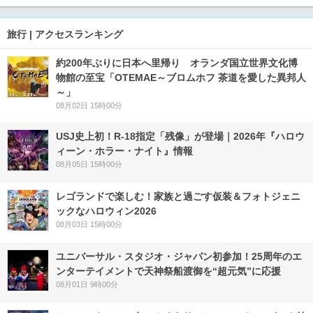
旅行 | アクセスランキング
約200年ぶりに日本へ里帰り オランダ国立世界文化博
物館の至宝「OTEMAE～ブロムホフ 茶道を愛した異邦人
～」
08月02日 15時00分
USJ史上初！R-18指定「残像」が登場｜2026年『ハロウ
ィーン・ホラー・ナイト』情報
08月05日 15時00分
レゴランドで楽しむ！家族と過ごす仮装＆フォトジェニ
ックなハロウィン2026
08月03日 15時00分
ユニバーサル・スタジオ・ジャパン初参加！25周年のエ
ンターテイメントで天神祭船渡御を“超元気”に応援
08月01日 9時00分