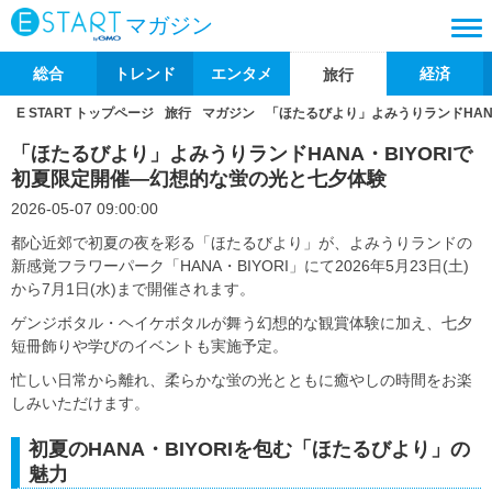
マガジン
総合
トレンド
エンタメ
経済
旅行
E START トップページ
旅行
マガジン
「ほたるびより」よみうりランドHAN
「ほたるびより」よみうりランドHANA・BIYORIで
初夏限定開催―幻想的な蛍の光と七夕体験
2026-05-07 09:00:00
都心近郊で初夏の夜を彩る「ほたるびより」が、よみうりランドの
新感覚フラワーパーク「HANA・BIYORI」にて2026年5月23日(土)
から7月1日(水)まで開催されます。
ゲンジボタル・ヘイケボタルが舞う幻想的な観賞体験に加え、七夕
短冊飾りや学びのイベントも実施予定。
忙しい日常から離れ、柔らかな蛍の光とともに癒やしの時間をお楽
しみいただけます。
初夏のHANA・BIYORIを包む「ほたるびより」の
魅力