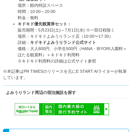
場所：館内特設スペース
時間：10:00～20:00
料金：無料
キドキド優先観賞券セット：
販売期間：5月23日(土)～7月1日(水) ※一部日程除く
場所：キドキドよみうりランド店（10:00〜17:30）
詳細：
キドキドよみうりランド公式サイト
価格：大人800円、小学生500円（HANA・BIYORI入園料＋
ほたる観賞料）＋キドキド利用料
※キドキド利用料の詳細は公式サイト参照
※本記事はPR TIMESのリリースを元にE START AIライターが執筆
しています。
よみうりランド周辺の宿泊施設を探す