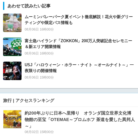
あわせて読みたい記事
ムーミンバレーパーク夏イベント徹底解説！花火や新グリー
ティングや限定パス情報も
08月06日 16時00分
富士急ハイランド「ZOKKON」200万人突破記念セレモニー
＆新エリア開業情報
08月06日 16時00分
USJ「ハロウィーン・ホラー・ナイト ～オールナイト～」一
夜限りの開催情報
08月06日 15時00分
旅行 | アクセスランキング
約200年ぶりに日本へ里帰り オランダ国立世界文化博
物館の至宝「OTEMAE～ブロムホフ 茶道を愛した異邦人
～」
08月02日 15時00分