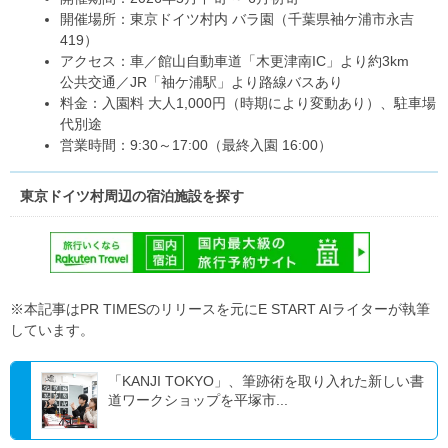
開催場所：東京ドイツ村内 バラ園（千葉県袖ケ浦市永吉
419）
アクセス：車／館山自動車道「木更津南IC」より約3km
公共交通／JR「袖ケ浦駅」より路線バスあり
料金：入園料 大人1,000円（時期により変動あり）、駐車場
代別途
営業時間：9:30～17:00（最終入園 16:00）
東京ドイツ村周辺の宿泊施設を探す
※本記事はPR TIMESのリリースを元にE START AIライターが執筆
しています。
「KANJI TOKYO」、筆跡術を取り入れた新しい書
道ワークショップを平塚市...