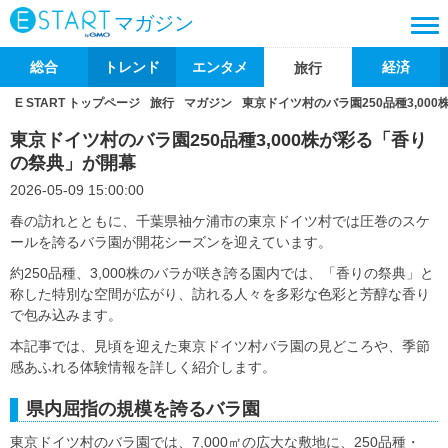
マガジン
総合
トレンド
エンタメ
経済
旅行
E START トップページ
旅行
マガジン
東京ドイツ村のバラ園250品種3,00
東京ドイツ村のバラ園250品種3,000株が彩る「香り
の祭典」が開幕
2026-05-09 15:00:00
春の訪れとともに、千葉県袖ケ浦市の東京ドイツ村では圧巻のスケ
ールを誇るバラ園が開花シーズンを迎えています。
約250品種、3,000株のバラが咲き誇る園内では、「香りの祭典」と
称した特別な空間が広がり、訪れる人々を多彩な色彩と芳醇な香り
で包み込みます。
本記事では、見頃を迎えた東京ドイツ村バラ園の見どころや、季節
感あふれる体験情報を詳しく紹介します。
県内屈指の規模を誇るバラ園
東京ドイツ村のバラ園では、7,000㎡の広大な敷地に、250品種・