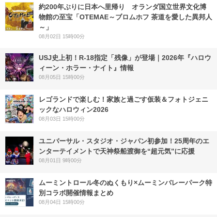
約200年ぶりに日本へ里帰り オランダ国立世界文化博
物館の至宝「OTEMAE～ブロムホフ 茶道を愛した異邦人
～」
08月02日 15時00分
USJ史上初！R-18指定「残像」が登場｜2026年『ハロウ
ィーン・ホラー・ナイト』情報
08月05日 15時00分
レゴランドで楽しむ！家族と過ごす仮装＆フォトジェニ
ックなハロウィン2026
08月03日 15時00分
ユニバーサル・スタジオ・ジャパン初参加！25周年のエ
ンターテイメントで天神祭船渡御を“超元気”に応援
08月01日 9時00分
ムーミントロール冬のぬくもり×ムーミンバレーパーク特
別コラボ開催情報まとめ
08月04日 15時00分