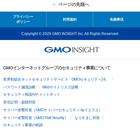
ページの先頭へ
プライバシー
利用規約
免責事項
ポリシー
Copyright © 2026 GMO INSIGHT Inc. All Rights Reserved.
GMOインターネットグループのセキュリティ事業について
世界初総合ネットセキュリティサービス「GMOセキュリティ24」
パスワード漏洩診断
Webサイトリスク診断
セキュリティ相談AIチャットボット
実在証明・盗聴対策
サイバー攻撃対策（GMOサイバーセキュリティ byイエラエ）
サイバー攻撃対策（GMO Flatt Security）
なりすまし対策
セキュリティ事業の軌跡