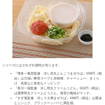
シリーズにはそれぞれ個性が光ります。
『博多一風堂監修 冷し赤丸とんこつまぜそば』598円（税
込）は力強い豚骨スープと赤味噌、チャーシュー、きくら
げ、高菜など多彩なトッピング。
『香川一福監修 冷し明太クリームうどん』550円（税込）
は濃厚明太クリームとうどん、海苔の風味がマッチ。
『すず鬼監修 冷しスタ満まぜそば』698円（税込）は醤油
とニンニク、ブラックペッパーに満足感。