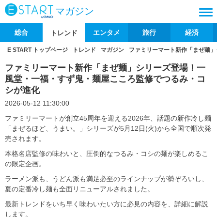
マガジン
総合
エンタメ
旅行
経済
トレンド
E START トップページ
トレンド
マガジン
ファミリーマート新作「まぜ麺」
ファミリーマート新作「まぜ麺」シリーズ登場！一
風堂・一福・すず鬼・麺屋こころ監修でつるみ・コ
シが進化
2026-05-12 11:30:00
ファミリーマートが創立45周年を迎える2026年、話題の新作冷し麺
「まぜるほど、うまい。」シリーズが5月12日(火)から全国で順次発
売されます。
本格名店監修の味わいと、圧倒的なつるみ・コシの麺が楽しめるこ
の限定企画。
ラーメン派も、うどん派も満足必至のラインナップが勢ぞろいし、
夏の定番冷し麺も全面リニューアルされました。
最新トレンドをいち早く味わいたい方に必見の内容を、詳細に解説
します。