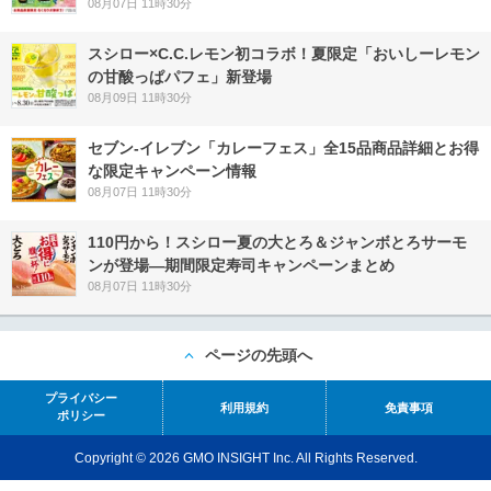
08月07日 11時30分
スシロー×C.C.レモン初コラボ！夏限定「おいしーレモン
の甘酸っぱパフェ」新登場
08月09日 11時30分
セブン‐イレブン「カレーフェス」全15品商品詳細とお得
な限定キャンペーン情報
08月07日 11時30分
110円から！スシロー夏の大とろ＆ジャンボとろサーモ
ンが登場―期間限定寿司キャンペーンまとめ
08月07日 11時30分
ページの先頭へ
プライバシー
利用規約
免責事項
ポリシー
Copyright © 2026 GMO INSIGHT Inc. All Rights Reserved.