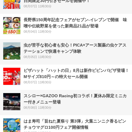
日間限定30円引きセールを開催中！
08月07日 11時30分
長野県150周年記念フェアがセブン-イレブンで開催 味
噌や伝統野菜を使った新商品21品が登場
08月04日 11時30分
虫が苦手な初心者も安心！PICA×アース製薬の虫ケアス
テーションで快適キャンプ体験
08月05日 11時30分
ピザハット「ハットの日」8月は新作ビビンバピザ登場！
Mサイズ810円～の特大セール開催
08月07日 11時30分
スシロー×GAZOO Racing初コラボ！夏休み限定ミニカ
ー付きメニュー登場
08月08日 11時30分
はま寿司「旨ねた夏祭り 第3弾」大葉ニンニク香るビン
チョウマグロ100円フェア開催情報