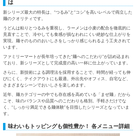
は
新シリーズ最大の特長は、“つるみ”と“コシ”を高いレベルで両立した
麺のクオリティです。
うどんは粘りとつるみを重視し、ラーメンは小麦の配合を徹底的に
見直すことで、冷やしても食感が損なわれにくい絶妙な仕上がりを
実現。麺そのもののおいしさをしっかり感じられるよう工夫されて
います。
ファミリーマートが長年培ってきた“麺へのこだわり”が詰め込まれ
ており、新シリーズとして完成度の高い一杯に仕上がっています。
さらに、新技術による調理法を採用することで、時間が経っても伸
びにくく、テイクアウトにも最適。外出先やオフィス、自宅など、
さまざまなシーンでおいしさを楽しめます。
近年、麺カテゴリーの中でも存在感を高めている「まぜ麺」だから
こそ、味のバランスや品質へのこだわりも格別。手軽さだけでな
く、“しっかり満足できる麺体験”を目指したシリーズとなっていま
す。
味わいもトッピングも個性豊か！ 各メニュー詳細