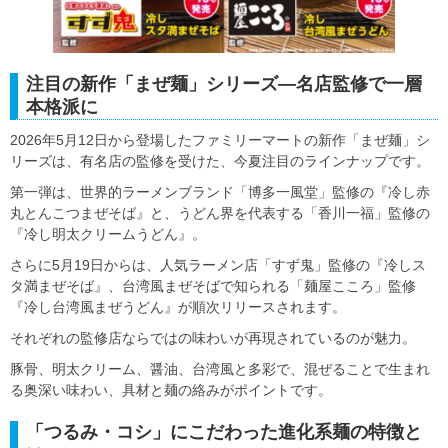
注目の新作「まぜ麺」シリーズ―名店監修で一層
本格派に
2026年5月12日から登場したファミリーマートの新作「まぜ麺」シ
リーズは、有名店の監修を受けた、今夏注目のラインナップです。
第一弾は、世界的ラーメンブランド「博多一風堂」監修の『冷し赤
丸とんこつまぜそば』と、うどん界を代表する「香川一福」監修の
『冷し明太クリームうどん』。
さらに5月19日からは、人気ラーメン店「すず鬼」監修の『冷しス
タ満まぜそば』、台湾風まぜそばで知られる「麺屋こころ」監修
『冷し台湾風まぜうどん』が順次リリースされます。
それぞれの監修店ならではの味わいが再現されているのが魅力。
豚骨、明太クリーム、醤油、台湾風と多彩で、混ぜることで生まれ
る奥深い味わい、具材と麺の絡みがポイントです。
「つるみ・コシ」にこだわった進化系麺の特徴と