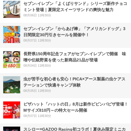
セブン‐イレブン「よくばりサンド」シリーズ新作チョコ
ミント登場｜夏限定スイーツサンドの爽快な魅力
08月06日 11時30分
セブン‐イレブン「からあげ棒」「アメリカンドッグ」3
日間限定30円引きセールを開催中！
08月07日 11時30分
長野県150周年記念フェアがセブン-イレブンで開催 味
噌や伝統野菜を使った新商品21品が登場
08月04日 11時30分
虫が苦手な初心者も安心！PICA×アース製薬の虫ケアス
テーションで快適キャンプ体験
08月05日 11時30分
ピザハット「ハットの日」8月は新作ビビンバピザ登場！
Mサイズ810円～の特大セール開催
08月07日 11時30分
スシロー×GAZOO Racing初コラボ！夏休み限定ミニカ