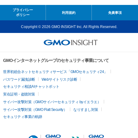
プライバシー
利用規約
免責事項
ポリシー
Copyright © 2026 GMO INSIGHT Inc. All Rights Reserved.
GMOインターネットグループのセキュリティ事業について
世界初総合ネットセキュリティサービス「GMOセキュリティ24」
パスワード漏洩診断
Webサイトリスク診断
セキュリティ相談AIチャットボット
実在証明・盗聴対策
サイバー攻撃対策（GMOサイバーセキュリティ byイエラエ）
サイバー攻撃対策（GMO Flatt Security）
なりすまし対策
セキュリティ事業の軌跡