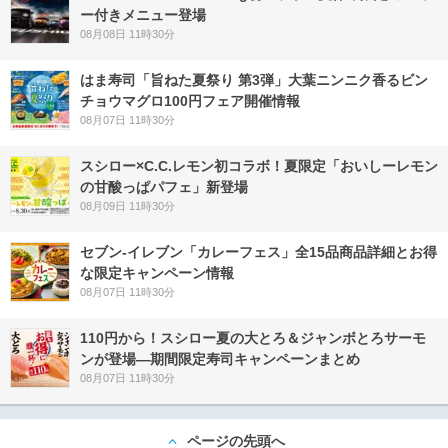
ー付きメニュー登場
08月08日 11時30分
はま寿司「旨ねた夏祭り 第3弾」大葉ニンニク香るビン
チョウマグロ100円フェア開催情報
08月07日 11時30分
スシロー×C.C.レモン初コラボ！夏限定「おいしーレモン
の甘酸っぱパフェ」新登場
08月09日 11時30分
セブン‐イレブン「カレーフェス」全15品商品詳細とお得
な限定キャンペーン情報
08月07日 11時30分
110円から！スシロー夏の大とろ＆ジャンボとろサーモ
ンが登場―期間限定寿司キャンペーンまとめ
08月07日 11時30分
ページの先頭へ