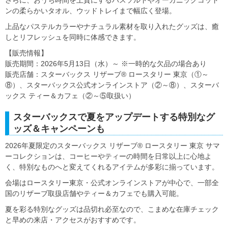
ンの柔らかいタオル、ウッドトレイまで幅広く登場。
上品なパステルカラーやナチュラル素材を取り入れたグッズは、癒
しとリフレッシュを同時に体感できます。
【販売情報】
販売期間：2026年5月13日（水）～ ※一時的な欠品の場合あり
販売店舗：スターバックス リザーブ® ロースタリー 東京（①～
⑧）、スターバックス公式オンラインストア（②～⑧）、スターバ
ックス ティー＆カフェ（②～⑤取扱い）
スターバックスで夏をアップデートする特別なグ
ッズ＆キャンペーンも
2026年夏限定のスターバックス リザーブ® ロースタリー 東京 サマ
ーコレクションは、コーヒーやティーの時間を日常以上に心地よ
く、特別なものへと変えてくれるアイテムが多彩に揃っています。
会場はロースタリー東京・公式オンラインストアが中心で、一部全
国のリザーブ取扱店舗やティー＆カフェでも購入可能。
夏を彩る特別なグッズは品切れ必至なので、こまめな在庫チェック
と早めの来店・アクセスがおすすめです。