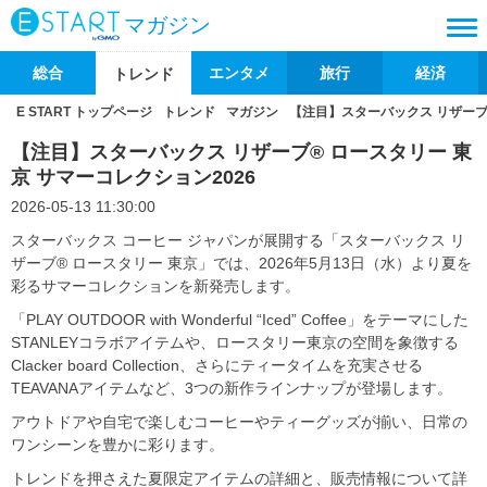
マガジン
総合
エンタメ
旅行
経済
トレンド
E START トップページ
トレンド
マガジン
【注目】スターバックス リザーブ®
【注目】スターバックス リザーブ® ロースタリー 東
京 サマーコレクション2026
2026-05-13 11:30:00
スターバックス コーヒー ジャパンが展開する「スターバックス リ
ザーブ® ロースタリー 東京」では、2026年5月13日（水）より夏を
彩るサマーコレクションを新発売します。
「PLAY OUTDOOR with Wonderful “Iced” Coffee」をテーマにした
STANLEYコラボアイテムや、ロースタリー東京の空間を象徴する
Clacker board Collection、さらにティータイムを充実させる
TEAVANAアイテムなど、3つの新作ラインナップが登場します。
アウトドアや自宅で楽しむコーヒーやティーグッズが揃い、日常の
ワンシーンを豊かに彩ります。
トレンドを押さえた夏限定アイテムの詳細と、販売情報について詳