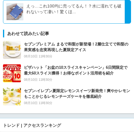
えっ…これ100均に売ってるん！？水に濡れても破
れないって凄い！驚くほ...
あわせて読みたい記事
セブンプレミアム まるで和梨が新登場！2層仕立てで和梨の
果実感を忠実再現した夏限定アイス
08月10日 11時30分
ピザハット「お盆の10スライスキャンペーン」6日間限定で
最大60スライス獲得！お得なポイント活用術を紹介
08月10日 11時30分
セブン‐イレブン夏限定レモンスイーツ新発売！爽やかレモン
もことかじるレモンチーズケーキを徹底紹介
08月10日 11時30分
トレンド | アクセスランキング