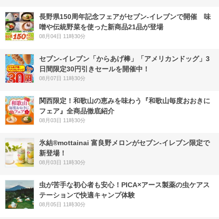
長野県150周年記念フェアがセブン-イレブンで開催 味
噌や伝統野菜を使った新商品21品が登場
08月04日 11時30分
セブン‐イレブン「からあげ棒」「アメリカンドッグ」3
日間限定30円引きセールを開催中！
08月07日 11時30分
関西限定！和歌山の恵みを味わう『和歌山毎度おおきに
フェア』全商品徹底紹介
08月03日 11時30分
氷結®mottainai 富良野メロンがセブン‐イレブン限定で
新登場！
08月03日 11時30分
虫が苦手な初心者も安心！PICA×アース製薬の虫ケアス
テーションで快適キャンプ体験
08月05日 11時30分