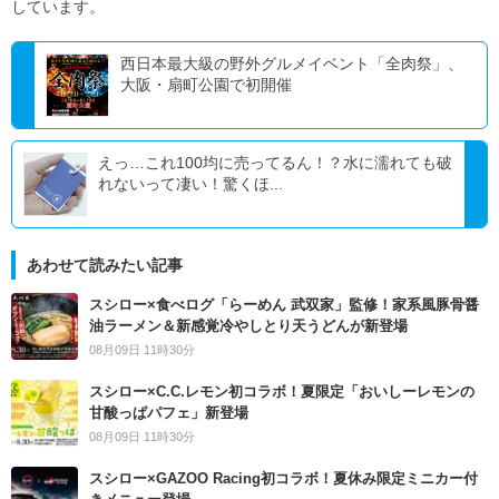
しています。
西日本最大級の野外グルメイベント「全肉祭」、
大阪・扇町公園で初開催
えっ…これ100均に売ってるん！？水に濡れても破
れないって凄い！驚くほ...
あわせて読みたい記事
スシロー×食べログ「らーめん 武双家」監修！家系風豚骨醤
油ラーメン＆新感覚冷やしとり天うどんが新登場
08月09日 11時30分
スシロー×C.C.レモン初コラボ！夏限定「おいしーレモンの
甘酸っぱパフェ」新登場
08月09日 11時30分
スシロー×GAZOO Racing初コラボ！夏休み限定ミニカー付