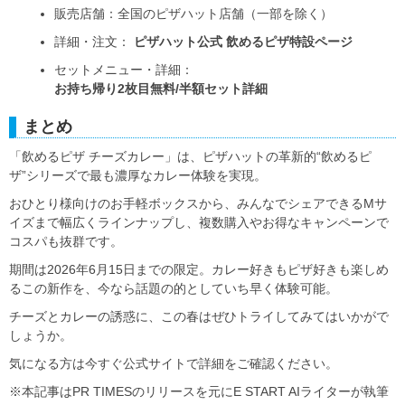
販売店舗：全国のピザハット店舗（一部を除く）
詳細・注文：
ピザハット公式 飲めるピザ特設ページ
セットメニュー・詳細：
お持ち帰り2枚目無料/半額セット詳細
まとめ
「飲めるピザ チーズカレー」は、ピザハットの革新的“飲めるピ
ザ”シリーズで最も濃厚なカレー体験を実現。
おひとり様向けのお手軽ボックスから、みんなでシェアできるMサ
イズまで幅広くラインナップし、複数購入やお得なキャンペーンで
コスパも抜群です。
期間は2026年6月15日までの限定。カレー好きもピザ好きも楽しめ
るこの新作を、今なら話題の的としていち早く体験可能。
チーズとカレーの誘惑に、この春はぜひトライしてみてはいかがで
しょうか。
気になる方は今すぐ公式サイトで詳細をご確認ください。
※本記事はPR TIMESのリリースを元にE START AIライターが執筆