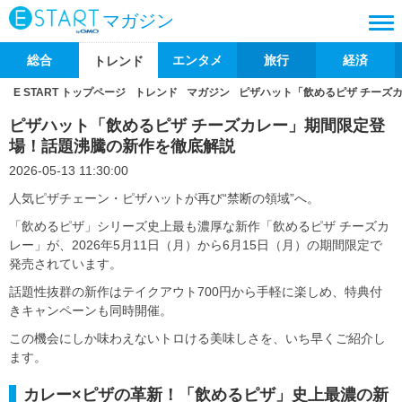
マガジン
総合
エンタメ
旅行
経済
トレンド
E START トップページ
トレンド
マガジン
ピザハット「飲めるピザ チーズ
ピザハット「飲めるピザ チーズカレー」期間限定登
場！話題沸騰の新作を徹底解説
2026-05-13 11:30:00
人気ピザチェーン・ピザハットが再び“禁断の領域”へ。
「飲めるピザ」シリーズ史上最も濃厚な新作「飲めるピザ チーズカ
レー」が、2026年5月11日（月）から6月15日（月）の期間限定で
発売されています。
話題性抜群の新作はテイクアウト700円から手軽に楽しめ、特典付
きキャンペーンも同時開催。
この機会にしか味わえないトロける美味しさを、いち早くご紹介し
ます。
カレー×ピザの革新！「飲めるピザ」史上最濃の新