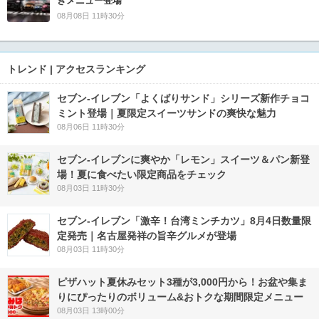
きメニュー登場
08月08日 11時30分
トレンド | アクセスランキング
セブン‐イレブン「よくばりサンド」シリーズ新作チョコ
ミント登場｜夏限定スイーツサンドの爽快な魅力
08月06日 11時30分
セブン‐イレブンに爽やか「レモン」スイーツ＆パン新登
場！夏に食べたい限定商品をチェック
08月03日 11時30分
セブン-イレブン「激辛！台湾ミンチカツ」8月4日数量限
定発売｜名古屋発祥の旨辛グルメが登場
08月03日 11時30分
ピザハット夏休みセット3種が3,000円から！お盆や集ま
りにぴったりのボリューム&おトクな期間限定メニュー
08月03日 13時00分