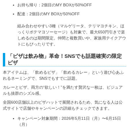
お持ち帰り：2個目のMY BOXが50%OFF
配達：2個目のMY BOXが50%OFF
組み合わせやすい3種（マルゲリータ、テリマヨチキン、ほ
っくりポテマヨソーセージ）も対象で、最大650円引きで楽
しめるのは期間限定。仲間と複数買いや、家族用テイクアウ
トにもぴったりです。
「ピザは飲み物」革命！SNSでも話題確実の限定
ピザ
本アイテムは、「飲めるピザ」「飲めるカレー」という遊び心あふ
れるネーミングで、SNSでもすでに話題。
カレーとピザ、両方の“欲しい！”を満たす贅沢な一枚は、ビジュア
ルも抜群のシズル感。
全国600店舗以上のピザハットで展開されるため、気になる人は公
式サイトで店舗やキャンペーンの詳細もチェックできます。
キャンペーン対象期間：2026年5月11日（月）〜6月15日
（月）