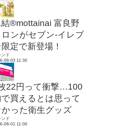
結®mottainai 富良野
メロンがセブン‐イレブ
ン限定で新登場！
レンド
6-08-03 11:30
枚22円って衝撃…100
均で買えるとは思って
なかった衛生グッズ
レンド
6-08-01 11:00