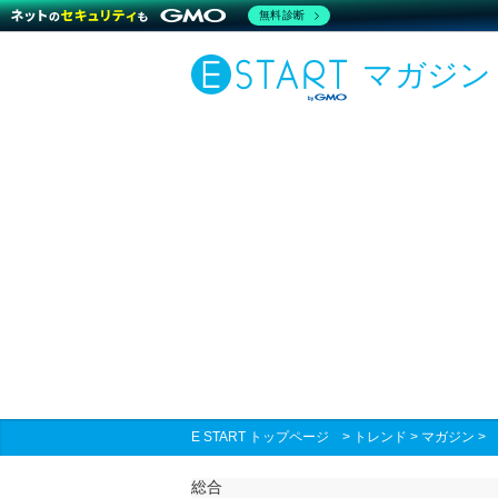
無料診断
マガジン
E START トップページ
>
トレンド
>
マガジン
総合