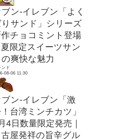
セブン‐イレブン「よく
ばりサンド」シリーズ
新作チョコミント登場
｜夏限定スイーツサン
ドの爽快な魅力
レンド
6-08-06 11:30
セブン-イレブン「激
辛！台湾ミンチカツ」
8月4日数量限定発売｜
名古屋発祥の旨辛グル