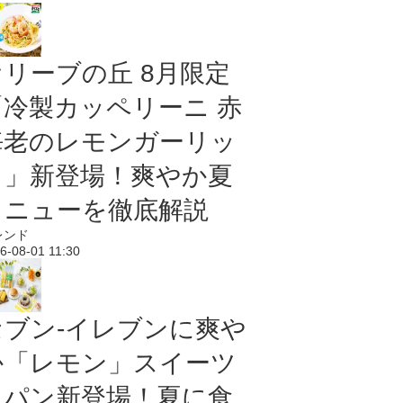
オリーブの丘 8月限定
「冷製カッペリーニ 赤
海老のレモンガーリッ
ク」新登場！爽やか夏
メニューを徹底解説
レンド
6-08-01 11:30
セブン‐イレブンに爽や
か「レモン」スイーツ
＆パン新登場！夏に食