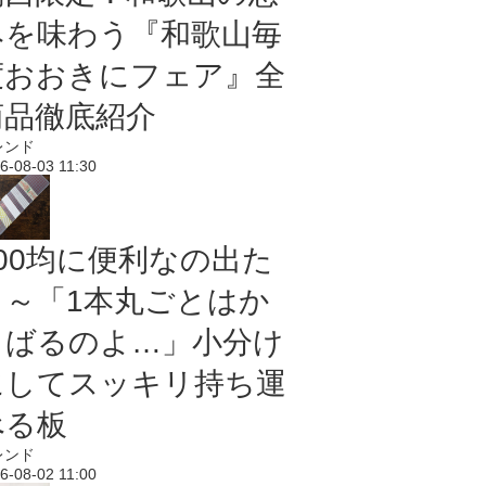
みを味わう『和歌山毎
度おおきにフェア』全
商品徹底紹介
レンド
6-08-03 11:30
100均に便利なの出た
よ～「1本丸ごとはか
さばるのよ…」小分け
にしてスッキリ持ち運
べる板
レンド
6-08-02 11:00