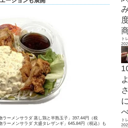
エーションも展開
ト
202
ーメンサラダ 蒸し鶏と半熟玉子」397.44円（税
ト
ーメンサラダ 大盛タレザンギ」645.84円（税込）も
202