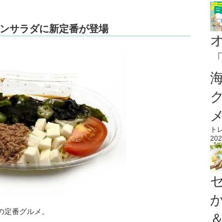
ンサラダに新定番が登場
ト
202
の定番グルメ。