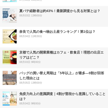
夏バテ経験者は約43%！最新調査から見る対策とは？
08月03日 13時00分
奈良で人気の食べ物お土産ランキング！第1位は？
08月04日 11時30分
京都で人気の開業業種はカフェ・飲食店！理想の出店エ
リアはどこ？
08月03日 9時00分
バッグの買い替え周期は「5年以上」が最多―9割が回答
した理由とは
08月05日 13時00分
免疫力向上の意識調査｜4割が普段から意識していること
は？
08月04日 9時00分