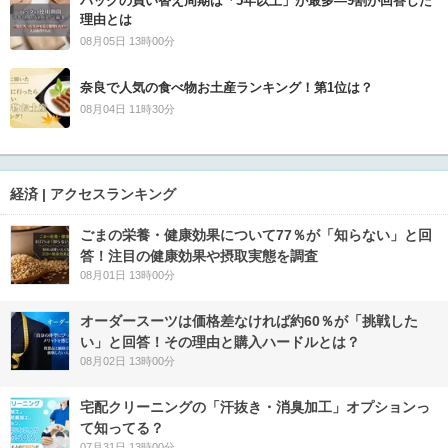
バッグの買い替え周期は「5年以上」が最多―9割が回答した
理由とは
08月05日 13時00分
奈良で人気の食べ物お土産ランキング！第1位は？
08月04日 11時30分
経済 | アクセスランキング
ごまの栄養・健康効果について77％が「知らない」と回
答！注目の健康効果や摂取実態を調査
08月01日 13時00分
オーダースーツは価格差なければ約60％が「挑戦した
い」と回答！その理由と購入ハードルとは？
08月02日 13時00分
宅配クリーニングの「汗抜き・消臭加工」オプションっ
て知ってる？
07月31日 13時00分