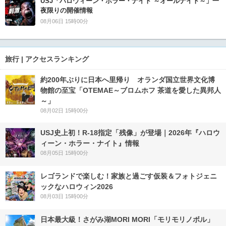
USJ「ハロウィーン・ホラー・ナイト ～オールナイト～」一
夜限りの開催情報
08月06日 15時00分
旅行 | アクセスランキング
約200年ぶりに日本へ里帰り オランダ国立世界文化博
物館の至宝「OTEMAE～ブロムホフ 茶道を愛した異邦人
～」
08月02日 15時00分
USJ史上初！R-18指定「残像」が登場｜2026年『ハロウ
ィーン・ホラー・ナイト』情報
08月05日 15時00分
レゴランドで楽しむ！家族と過ごす仮装＆フォトジェニ
ックなハロウィン2026
08月03日 15時00分
日本最大級！さがみ湖MORI MORI「モリモリノボル」