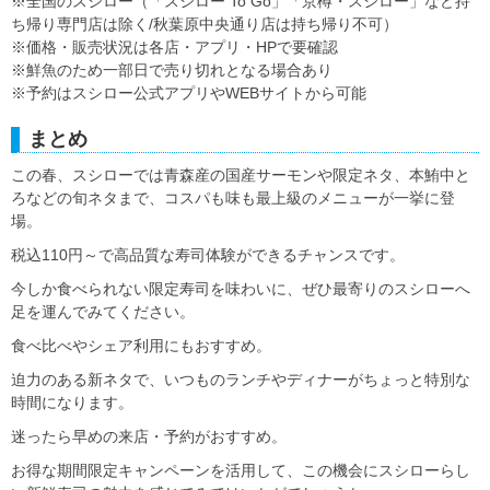
※全国のスシロー（「スシロー To Go」「京樽・スシロー」など持
ち帰り専門店は除く/秋葉原中央通り店は持ち帰り不可）
※価格・販売状況は各店・アプリ・HPで要確認
※鮮魚のため一部日で売り切れとなる場合あり
※予約はスシロー公式アプリやWEBサイトから可能
まとめ
この春、スシローでは青森産の国産サーモンや限定ネタ、本鮪中と
ろなどの旬ネタまで、コスパも味も最上級のメニューが一挙に登
場。
税込110円～で高品質な寿司体験ができるチャンスです。
今しか食べられない限定寿司を味わいに、ぜひ最寄りのスシローへ
足を運んでみてください。
食べ比べやシェア利用にもおすすめ。
迫力のある新ネタで、いつものランチやディナーがちょっと特別な
時間になります。
迷ったら早めの来店・予約がおすすめ。
お得な期間限定キャンペーンを活用して、この機会にスシローらし