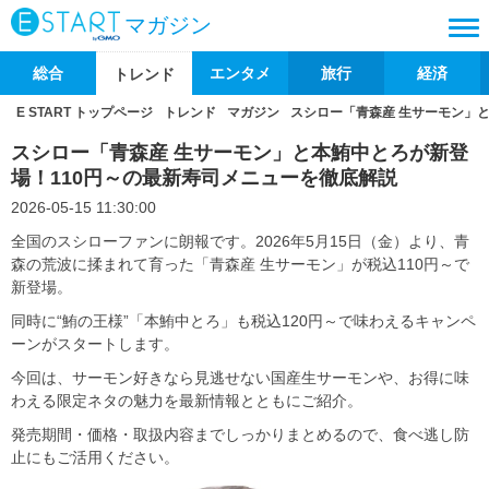
マガジン
総合
エンタメ
旅行
経済
トレンド
E START トップページ
トレンド
マガジン
スシロー「青森産 生サーモン」
スシロー「青森産 生サーモン」と本鮪中とろが新登
場！110円～の最新寿司メニューを徹底解説
2026-05-15 11:30:00
全国のスシローファンに朗報です。2026年5月15日（金）より、青
森の荒波に揉まれて育った「青森産 生サーモン」が税込110円～で
新登場。
同時に“鮪の王様”「本鮪中とろ」も税込120円～で味わえるキャンペ
ーンがスタートします。
今回は、サーモン好きなら見逃せない国産生サーモンや、お得に味
わえる限定ネタの魅力を最新情報とともにご紹介。
発売期間・価格・取扱内容までしっかりまとめるので、食べ逃し防
止にもご活用ください。