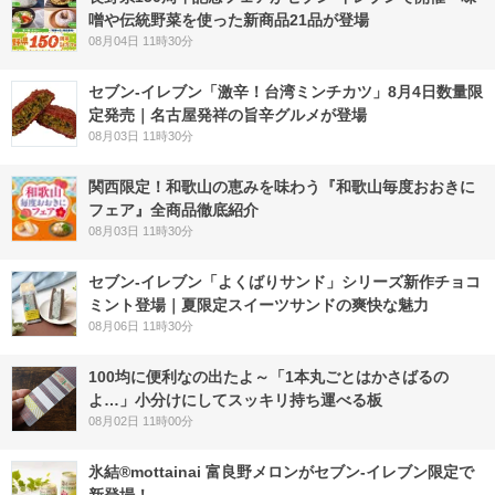
噌や伝統野菜を使った新商品21品が登場
08月04日 11時30分
セブン-イレブン「激辛！台湾ミンチカツ」8月4日数量限
定発売｜名古屋発祥の旨辛グルメが登場
08月03日 11時30分
関西限定！和歌山の恵みを味わう『和歌山毎度おおきに
フェア』全商品徹底紹介
08月03日 11時30分
セブン‐イレブン「よくばりサンド」シリーズ新作チョコ
ミント登場｜夏限定スイーツサンドの爽快な魅力
08月06日 11時30分
100均に便利なの出たよ～「1本丸ごとはかさばるの
よ…」小分けにしてスッキリ持ち運べる板
08月02日 11時00分
氷結®mottainai 富良野メロンがセブン‐イレブン限定で
新登場！