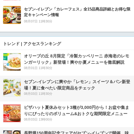
セブン‐イレブン「カレーフェス」全15品商品詳細とお得な限
定キャンペーン情報
08月07日 11時30分
トレンド | アクセスランキング
オリーブの丘 8月限定「冷製カッペリーニ 赤海老のレモ
ンガーリック」新登場！爽やか夏メニューを徹底解説
08月01日 11時30分
セブン‐イレブンに爽やか「レモン」スイーツ＆パン新登
場！夏に食べたい限定商品をチェック
08月03日 11時30分
ピザハット夏休みセット3種が3,000円から！お盆や集ま
りにぴったりのボリューム&おトクな期間限定メニュー
08月03日 13時00分
長野県150周年記念フェアがセブン-イレブンで開催 味