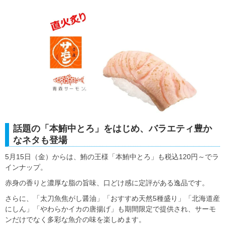
話題の「本鮪中とろ」をはじめ、バラエティ豊か
なネタも登場
5月15日（金）からは、鮪の王様「本鮪中とろ」も税込120円～でラ
インナップ。
赤身の香りと濃厚な脂の旨味、口どけ感に定評がある逸品です。
さらに、「太刀魚焦がし醤油」「おすすめ天然5種盛り」「北海道産
にしん」「やわらかイカの唐揚げ」も期間限定で提供され、サーモ
ンだけでなく多彩な魚介の味を楽しめます。