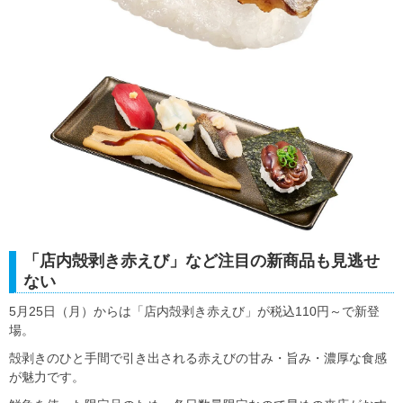
「店内殻剥き赤えび」など注目の新商品も見逃せ
ない
5月25日（月）からは「店内殻剥き赤えび」が税込110円～で新登
場。
殻剥きのひと手間で引き出される赤えびの甘み・旨み・濃厚な食感
が魅力です。