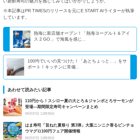
い新鮮寿司の魅力を感じてみてはいかがでしょうか。
※本記事はPR TIMESのリリースを元にE START AIライターが執筆
しています。
熱海に新店舗オープン！「熱海ヨーグルト＆アイ
ス 2 GO.」で海風を感じ...
100均でいいの見つけた！「あとちょっと…」をサ
ポート！キッチンに常備...
あわせて読みたい記事
110円から！スシロー夏の大とろ＆ジャンボとろサーモンが
登場―期間限定寿司キャンペーンまとめ
08月07日 11時30分
はま寿司「旨ねた夏祭り 第3弾」大葉ニンニク香るビンチョ
ウマグロ100円フェア開催情報
08月07日 11時30分