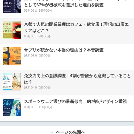
として67%が機械式を選択した理由を調査
08月08日 15時00分
京都で人気の開業業種はカフェ・飲食店！理想の出店エ
リアはどこ？
08月03日 9時00分
サプリが続かない本当の理由は？本音調査
08月06日 9時00分
免疫力向上の意識調査｜4割が普段から意識していること
は？
08月04日 9時00分
スポーツウェア選びの最新傾向―約7割がデザイン重視
08月09日 15時00分
ページの先頭へ