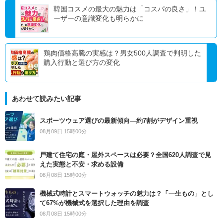
韓国コスメの最大の魅力は「コスパの良さ」！ユ
ーザーの意識変化も明らかに
鶏肉価格高騰の実感は？男女500人調査で判明した
購入行動と選び方の変化
あわせて読みたい記事
スポーツウェア選びの最新傾向―約7割がデザイン重視
08月09日 15時00分
戸建て住宅の庭・屋外スペースは必要？全国620人調査で見
えた実態と不安・求める設備
08月08日 15時00分
機械式時計とスマートウォッチの魅力は？「一生もの」とし
て67%が機械式を選択した理由を調査
08月08日 15時00分