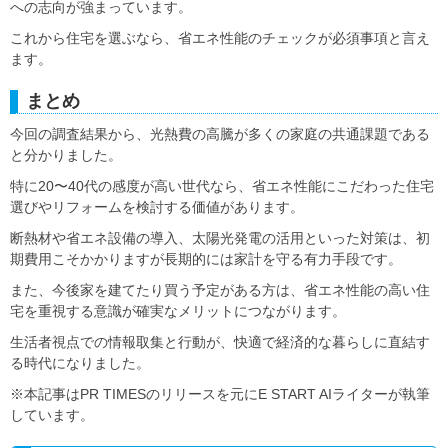
への志向が強まっています。
これから住宅を選ぶなら、省エネ性能のチェックが必須事項と言え
ます。
まとめ
今回の調査結果から、光熱費の高騰が多くの家庭の共通課題である
と分かりました。
特に20〜40代の感度が高い世代なら、省エネ性能にこだわった住宅
選びやリフォームを検討する価値があります。
断熱材や省エネ設備の導入、太陽光発電の活用といった対策は、初
期費用こそかかりますが長期的には家計を守る有力手段です。
また、今後家を建てたり買う予定がある方は、省エネ性能の高い住
宅を重視する意識が確実なメリットにつながります。
生活者視点での情報取集と行動が、快適で経済的な暮らしに直結す
る時代になりました。
※本記事はPR TIMESのリリースを元にE START AIライターが執筆
しています。