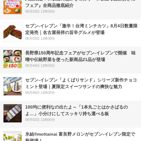
フェア』全商品徹底紹介
08月03日 11時30分
セブン-イレブン「激辛！台湾ミンチカツ」8月4日数量限
定発売｜名古屋発祥の旨辛グルメが登場
08月03日 11時30分
長野県150周年記念フェアがセブン-イレブンで開催 味
噌や伝統野菜を使った新商品21品が登場
08月04日 11時30分
セブン‐イレブン「よくばりサンド」シリーズ新作チョコ
ミント登場｜夏限定スイーツサンドの爽快な魅力
08月06日 11時30分
100均に便利なの出たよ～「1本丸ごとはかさばるの
よ…」小分けにしてスッキリ持ち運べる板
08月02日 11時00分
氷結®mottainai 富良野メロンがセブン‐イレブン限定で
新登場！