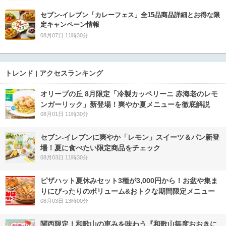
セブン‐イレブン「カレーフェス」全15品商品詳細とお得な限
定キャンペーン情報
08月07日 11時30分
トレンド | アクセスランキング
オリーブの丘 8月限定「冷製カッペリーニ 赤海老のレモ
ンガーリック」新登場！爽やか夏メニューを徹底解説
08月01日 11時30分
セブン‐イレブンに爽やか「レモン」スイーツ＆パン新登
場！夏に食べたい限定商品をチェック
08月03日 11時30分
ピザハット夏休みセット3種が3,000円から！お盆や集ま
りにぴったりのボリューム&おトクな期間限定メニュー
08月03日 13時00分
関西限定！和歌山の恵みを味わう『和歌山毎度おおきに