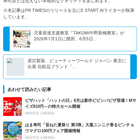
寿司店とは思えない本格的なクオリティを楽しめます。
※本記事はPR TIMESのリリースを元にE START AIライターが執筆
しています。
児童発達支援教室『TAKUMI中野新橋教室』が
2026年7月1日に開所、6月5日...
原沢製薬、ビューティーワールド ジャパン 東京に
出展 化粧品ブランド「...
あわせて読みたい記事
ピザハット「ハットの日」8月は新作ビビンバピザ登場！Mサ
イズ810円～の特大セール開催
08月07日 11時30分
はま寿司「旨ねた夏祭り 第3弾」大葉ニンニク香るビンチョ
ウマグロ100円フェア開催情報
08月07日 11時30分