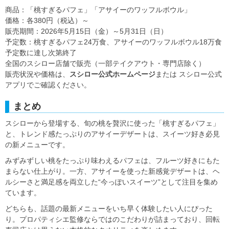
商品：「桃すぎるパフェ」「アサイーのワッフルボウル」
価格：各380円（税込）～
販売期間：2026年5月15日（金）～5月31日（日）
予定数：桃すぎるパフェ24万食、アサイーのワッフルボウル18万食
予定数に達し次第終了
全国のスシロー店舗で販売（一部テイクアウト・専門店除く）
販売状況や価格は、
スシロー公式ホームページ
または スシロー公式
アプリでご確認ください。
まとめ
スシローから登場する、旬の桃を贅沢に使った「桃すぎるパフェ」
と、トレンド感たっぷりのアサイーデザートは、スイーツ好き必見
の新メニューです。
みずみずしい桃をたっぷり味わえるパフェは、フルーツ好きにもた
まらない仕上がり。一方、アサイーを使った新感覚デザートは、ヘ
ルシーさと満足感を両立した“今っぽいスイーツ”として注目を集め
ています。
どちらも、話題の最新メニューをいち早く体験したい人にぴった
り。プロパティシエ監修ならではのこだわりが詰まっており、回転