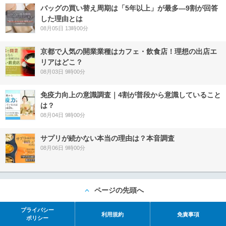
バッグの買い替え周期は「5年以上」が最多―9割が回答
した理由とは
08月05日 13時00分
京都で人気の開業業種はカフェ・飲食店！理想の出店エ
リアはどこ？
08月03日 9時00分
免疫力向上の意識調査｜4割が普段から意識していること
は？
08月04日 9時00分
サプリが続かない本当の理由は？本音調査
08月06日 9時00分
ページの先頭へ
プライバシー
利用規約
免責事項
ポリシー