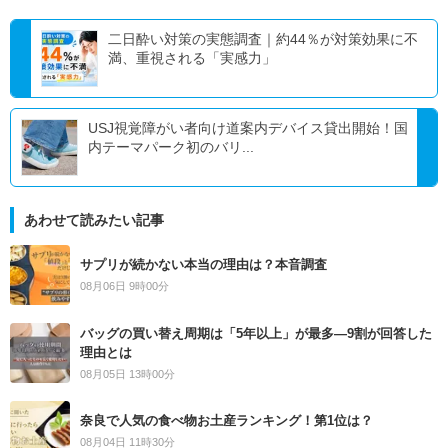
二日酔い対策の実態調査｜約44％が対策効果に不
満、重視される「実感力」
USJ視覚障がい者向け道案内デバイス貸出開始！国
内テーマパーク初のバリ...
あわせて読みたい記事
サプリが続かない本当の理由は？本音調査
08月06日 9時00分
バッグの買い替え周期は「5年以上」が最多―9割が回答した
理由とは
08月05日 13時00分
奈良で人気の食べ物お土産ランキング！第1位は？
08月04日 11時30分