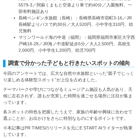
5579-3／阿蘇くまもと空港より車で約40分／入園無料、一
部有料施設あり
長崎ペンギン水族館（長崎）：長崎県長崎市宿町3-16／JR
長崎駅よりバスで約30分／大人520円、小中学生310円、幼
児無料
マリンワールド海の中道（福岡）：福岡県福岡市東区大字西
戸崎18-28／JR海ノ中道駅徒歩5分／大人2,500円、高校生
2,000円、小中学生1,200円、幼児700円
調査で分かった子どもと行きたいスポットの傾向
今回のアンケートでは、広大な自然や水族館といった”親子でじっく
り楽しめる体験型スポット”が上位を占めました。
テーマパークや学びにつながるミュージアム施設も人気があり、天
候に左右されず、誰もが充実した時間を過ごせる場所に注目が集ま
っています。
各スポットの特色を把握したうえで、家族の年齢や興味に合わせて
選ぶことが、お出かけをさらに特別なものにするポイントです。
※本記事はPR TIMESのリリースを元にE START AIライターが執筆
しています。