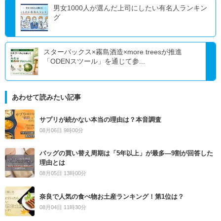
男女1000人が選んだ上司にしたい有名人ランキン
グ
スターバックス×霧島酒造×more treesが推進
「ODENスツール」を通じて参...
あわせて読みたい記事
サプリが続かない本当の理由は？本音調査
08月06日 9時00分
バッグの買い替え周期は「5年以上」が最多―9割が回答した
理由とは
08月05日 13時00分
奈良で人気の食べ物お土産ランキング！第1位は？
08月04日 11時30分