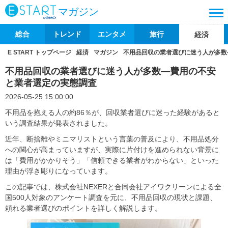
マガジン
総合
トレンド
エンタメ
旅行
経済
E START トップページ
経済
マガジン
不用品回収の業者選びに迷う人が多数
不用品回収の業者選びに迷う人が多数―費用の不安
と業者選定の実態調査
2026-05-25 15:00:00
不用品を抱える人の約86％が、回収業者選びに迷った経験があると
いう調査結果が発表されました。
近年、断捨離やミニマリストという言葉の普及により、不用品処分
への関心が高まっていますが、実際に片付けを進められない背景に
は「費用がかかりそう」「信頼できる業者がわからない」といった
理由が浮き彫りになっています。
この記事では、株式会社NEXERと合同会社アイワクリーンによる全
国500人対象のアンケート調査を元に、不用品回収の現状と課題、
頼れる業者選びのポイントを詳しく解説します。