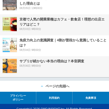
した理由とは
08月05日 13時00分
京都で人気の開業業種はカフェ・飲食店！理想の出店エ
リアはどこ？
08月03日 9時00分
免疫力向上の意識調査｜4割が普段から意識していること
は？
08月04日 9時00分
サプリが続かない本当の理由は？本音調査
08月06日 9時00分
ページの先頭へ
プライバシー
利用規約
免責事項
ポリシー
Copyright © 2026 GMO INSIGHT Inc. All Rights Reserved.