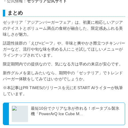
・公式情報：
ゼッテリア公式サイト
まとめ
ゼッテリア「アジアンバーガーフェア」は、初夏に相応しいアジア
のテイストとボリューム満点の食材が融合した、限定感あふれる美
味しさが魅力。
話題性抜群の「えび×ビーフ」や、辛味と爽やかさ際立つチキンバー
ガーなど、流行や旬な味を求める人にこそ試してほしいメニューが
ラインナップされています。
限定期間内での提供なので、気になる方は早めの来店が安心です。
新作グルメを楽しみたいなら、期間中の「ゼッテリア」でトレンド
バーガー体験をしてみてはいかがでしょうか。
※本記事はPR TIMESのリリースを元にE START AIライターが執筆
しています。
最短10分でクリアな氷が作れる！ポータブル製氷
機「PowerArQ Ice Cube M...