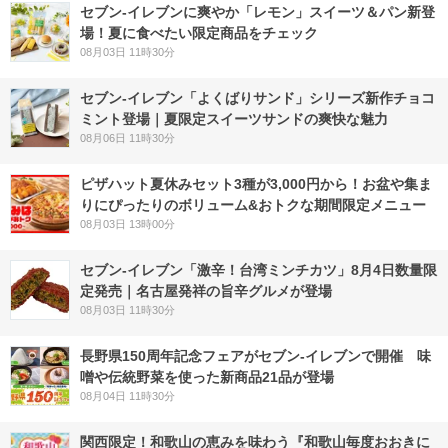
セブン‐イレブンに爽やか「レモン」スイーツ＆パン新登
場！夏に食べたい限定商品をチェック
08月03日 11時30分
セブン‐イレブン「よくばりサンド」シリーズ新作チョコ
ミント登場｜夏限定スイーツサンドの爽快な魅力
08月06日 11時30分
ピザハット夏休みセット3種が3,000円から！お盆や集ま
りにぴったりのボリューム&おトクな期間限定メニュー
08月03日 13時00分
セブン-イレブン「激辛！台湾ミンチカツ」8月4日数量限
定発売｜名古屋発祥の旨辛グルメが登場
08月03日 11時30分
長野県150周年記念フェアがセブン-イレブンで開催 味
噌や伝統野菜を使った新商品21品が登場
08月04日 11時30分
関西限定！和歌山の恵みを味わう『和歌山毎度おおきに