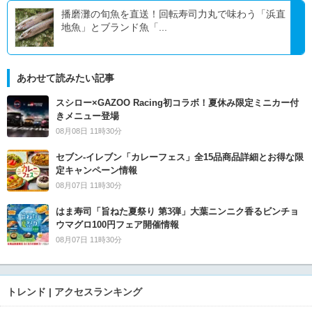
播磨灘の旬魚を直送！回転寿司力丸で味わう「浜直
地魚」とブランド魚「...
あわせて読みたい記事
スシロー×GAZOO Racing初コラボ！夏休み限定ミニカー付
きメニュー登場
08月08日 11時30分
セブン‐イレブン「カレーフェス」全15品商品詳細とお得な限
定キャンペーン情報
08月07日 11時30分
はま寿司「旨ねた夏祭り 第3弾」大葉ニンニク香るビンチョ
ウマグロ100円フェア開催情報
08月07日 11時30分
トレンド | アクセスランキング