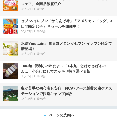
フェア』全商品徹底紹介
08月03日 11時30分
セブン‐イレブン「からあげ棒」「アメリカンドッグ」3
日間限定30円引きセールを開催中！
08月07日 11時30分
氷結®mottainai 富良野メロンがセブン‐イレブン限定で
新登場！
08月03日 11時30分
100均に便利なの出たよ～「1本丸ごとはかさばるの
よ…」小分けにしてスッキリ持ち運べる板
08月02日 11時00分
虫が苦手な初心者も安心！PICA×アース製薬の虫ケアス
テーションで快適キャンプ体験
08月05日 11時30分
ページの先頭へ