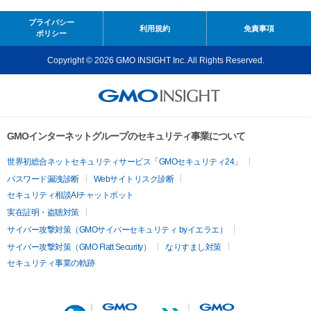
プライバシー
利用規約
免責事項
ポリシー
Copyright © 2026 GMO INSIGHT Inc. All Rights Reserved.
GMOインターネットグループのセキュリティ事業について
世界初総合ネットセキュリティサービス「GMOセキュリティ24」
パスワード漏洩診断
Webサイトリスク診断
セキュリティ相談AIチャットボット
実在証明・盗聴対策
サイバー攻撃対策（GMOサイバーセキュリティ byイエラエ）
サイバー攻撃対策（GMO Flatt Security）
なりすまし対策
セキュリティ事業の軌跡