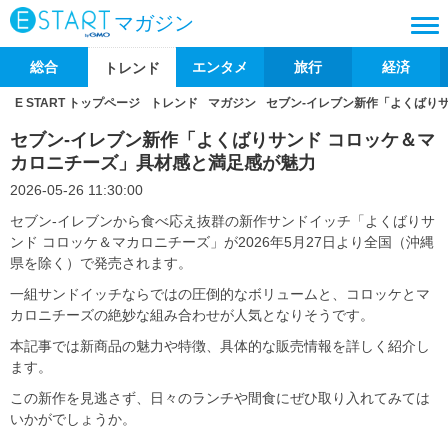
マガジン
総合
エンタメ
旅行
経済
トレンド
E START トップページ
トレンド
マガジン
セブン‐イレブン新作「よくばり
セブン‐イレブン新作「よくばりサンド コロッケ＆マ
カロニチーズ」具材感と満足感が魅力
2026-05-26 11:30:00
セブン‐イレブンから食べ応え抜群の新作サンドイッチ「よくばりサ
ンド コロッケ＆マカロニチーズ」が2026年5月27日より全国（沖縄
県を除く）で発売されます。
一組サンドイッチならではの圧倒的なボリュームと、コロッケとマ
カロニチーズの絶妙な組み合わせが人気となりそうです。
本記事では新商品の魅力や特徴、具体的な販売情報を詳しく紹介し
ます。
この新作を見逃さず、日々のランチや間食にぜひ取り入れてみては
いかがでしょうか。