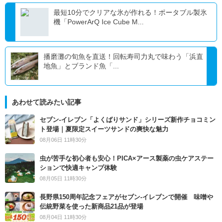
最短10分でクリアな氷が作れる！ポータブル製氷
機「PowerArQ Ice Cube M...
播磨灘の旬魚を直送！回転寿司力丸で味わう「浜直
地魚」とブランド魚「...
あわせて読みたい記事
セブン‐イレブン「よくばりサンド」シリーズ新作チョコミン
ト登場｜夏限定スイーツサンドの爽快な魅力
08月06日 11時30分
虫が苦手な初心者も安心！PICA×アース製薬の虫ケアステー
ションで快適キャンプ体験
08月05日 11時30分
長野県150周年記念フェアがセブン-イレブンで開催 味噌や
伝統野菜を使った新商品21品が登場
08月04日 11時30分