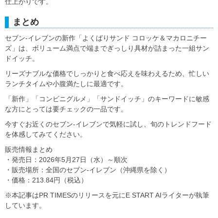
仕上がりです。
まとめ
セブン‐イレブンの新作「よくばりサンド コロッケ＆マカロニチー
ズ」は、ボリューム満点で端までぎっしり具材が詰まった一組サン
ドイッチ。
リーズナブルな価格でしっかりと食べ応えを味わえるため、忙しい
ランチタイムや小腹満たしに最適です。
「新作」「コンビニグルメ」「サンドイッチ」のキーワードに敏感
な方にとっては要チェックの一品です。
今すぐお近くのセブン‐イレブンで気軽に試し、旬のトレンドフード
を体感してみてください。
販売情報まとめ
・発売日：2026年5月27日（水）～順次
・販売場所：全国のセブン‐イレブン（沖縄県を除く）
・価格：213.84円（税込）
※本記事はPR TIMESのリリースを元にE START AIライターが執筆
しています。