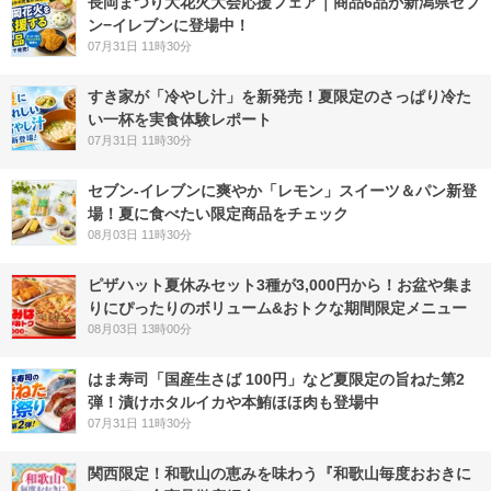
長岡まつり大花火大会応援フェア｜商品6品が新潟県セブ
ン−イレブンに登場中！
07月31日 11時30分
すき家が「冷やし汁」を新発売！夏限定のさっぱり冷た
い一杯を実食体験レポート
07月31日 11時30分
セブン‐イレブンに爽やか「レモン」スイーツ＆パン新登
場！夏に食べたい限定商品をチェック
08月03日 11時30分
ピザハット夏休みセット3種が3,000円から！お盆や集ま
りにぴったりのボリューム&おトクな期間限定メニュー
08月03日 13時00分
はま寿司「国産生さば 100円」など夏限定の旨ねた第2
弾！漬けホタルイカや本鮪ほほ肉も登場中
07月31日 11時30分
関西限定！和歌山の恵みを味わう『和歌山毎度おおきに