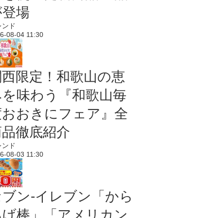
が登場
レンド
6-08-04 11:30
関西限定！和歌山の恵
みを味わう『和歌山毎
度おおきにフェア』全
商品徹底紹介
レンド
6-08-03 11:30
セブン‐イレブン「から
あげ棒」「アメリカン