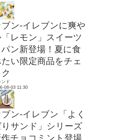
セブン‐イレブンに爽や
か「レモン」スイーツ
＆パン新登場！夏に食
べたい限定商品をチェ
ック
レンド
6-08-03 11:30
セブン‐イレブン「よく
ばりサンド」シリーズ
新作チョコミント登場