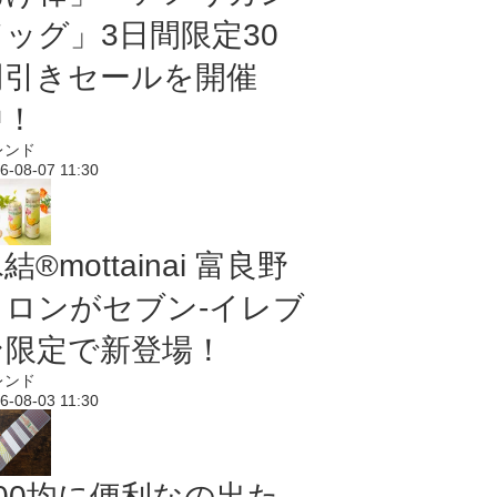
ドッグ」3日間限定30
円引きセールを開催
中！
レンド
6-08-07 11:30
結®mottainai 富良野
メロンがセブン‐イレブ
ン限定で新登場！
レンド
6-08-03 11:30
100均に便利なの出た