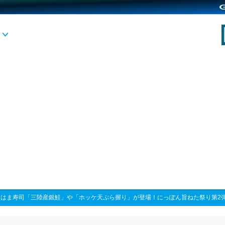
>
はま寿司「三陸産銀鮭」や「ホッケ天ぷら握り」が登場！にっぽん旨ねた祭り第2