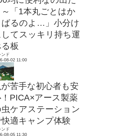
よ～「1本丸ごとはか
さばるのよ…」小分け
にしてスッキリ持ち運
べる板
レンド
6-08-02 11:00
虫が苦手な初心者も安
！PICA×アース製薬
の虫ケアステーション
で快適キャンプ体験
レンド
6-08-05 11:30