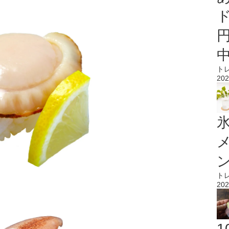
ト
202
氷
ト
202