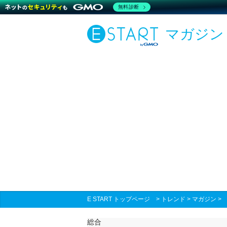
無料診断
マガジン
E START トップページ
>
トレンド
>
マガジン
総合