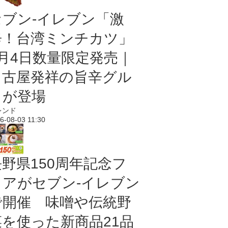
セブン-イレブン「激
辛！台湾ミンチカツ」
8月4日数量限定発売｜
名古屋発祥の旨辛グル
メが登場
レンド
6-08-03 11:30
長野県150周年記念フ
ェアがセブン-イレブン
で開催 味噌や伝統野
菜を使った新商品21品