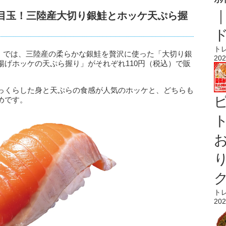
が目玉！三陸産大切り銀鮭とホッケ天ぷら握
ト
弾」では、三陸産の柔らかな銀鮭を贅沢に使った「大切り銀
202
揚げホッケの天ぷら握り」がそれぞれ110円（税込）で販
っくらした身と天ぷらの食感が人気のホッケと、どちらも
めです。
ト
ト
202