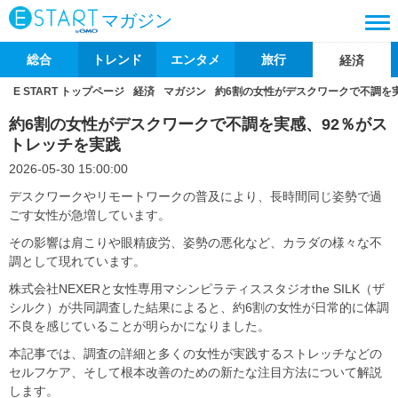
マガジン
総合
トレンド
エンタメ
旅行
経済
E START トップページ
経済
マガジン
約6割の女性がデスクワークで不調を
約6割の女性がデスクワークで不調を実感、92％がス
トレッチを実践
2026-05-30 15:00:00
デスクワークやリモートワークの普及により、長時間同じ姿勢で過
ごす女性が急増しています。
その影響は肩こりや眼精疲労、姿勢の悪化など、カラダの様々な不
調として現れています。
株式会社NEXERと女性専用マシンピラティススタジオthe SILK（ザ
シルク）が共同調査した結果によると、約6割の女性が日常的に体調
不良を感じていることが明らかになりました。
本記事では、調査の詳細と多くの女性が実践するストレッチなどの
セルフケア、そして根本改善のための新たな注目方法について解説
します。