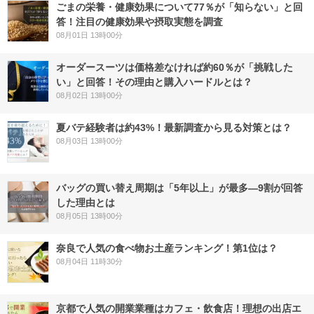
ごまの栄養・健康効果について77％が「知らない」と回
答！注目の健康効果や摂取実態を調査
08月01日 13時00分
オーダースーツは価格差なければ約60％が「挑戦した
い」と回答！その理由と購入ハードルとは？
08月02日 13時00分
夏バテ経験者は約43%！最新調査から見る対策とは？
08月03日 13時00分
バッグの買い替え周期は「5年以上」が最多―9割が回答
した理由とは
08月05日 13時00分
奈良で人気の食べ物お土産ランキング！第1位は？
08月04日 11時30分
京都で人気の開業業種はカフェ・飲食店！理想の出店エ