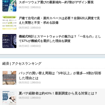
スポーツウェア選びの最新傾向―約7割がデザイン重視
08月09日 15時00分
戸建て住宅の庭・屋外スペースは必要？全国620人調査で見
えた実態と不安・求める設備
08月08日 15時00分
機械式時計とスマートウォッチの魅力は？「一生もの」とし
て67%が機械式を選択した理由を調査
08月08日 15時00分
経済 | アクセスランキング
バッグの買い替え周期は「5年以上」が最多―9割が回答
した理由とは
08月05日 13時00分
夏バテ経験者は約43%！最新調査から見る対策とは？
08月03日 13時00分