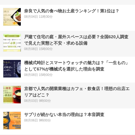
奈良で人気の食べ物お土産ランキング！第1位は？
08月04日 11時30分
戸建て住宅の庭・屋外スペースは必要？全国620人調査
で見えた実態と不安・求める設備
08月08日 15時00分
機械式時計とスマートウォッチの魅力は？「一生もの」
として67%が機械式を選択した理由を調査
08月08日 15時00分
京都で人気の開業業種はカフェ・飲食店！理想の出店エ
リアはどこ？
08月03日 9時00分
サプリが続かない本当の理由は？本音調査
08月06日 9時00分