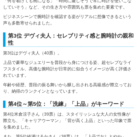
「何を着けても画になる」「時間に厳しそうで常に時計を使いこな
していそう」など、その生き方や雰囲気も票を集めた要素です。
ビジネスシーンで腕時計を確認する姿がリアルに想像できるという
声も多数寄せられました。
第3位 デヴィ夫人：セレブリティ感と腕時計の親和
性
第3位はデヴィ夫人（40票）。
上品で豪華なジュエリーを普段から身につける姿、超セレブなライ
フスタイル、高価な腕時計が日常的に似合うイメージが高く評価さ
れています。
年齢や経歴、普段の振る舞いから醸し出される高級感が際立ってお
り、納得のランクインとなっています。
第4位～第5位：「洗練」「上品」がキーワード
第4位米倉涼子さん（39票）は、スタイリッシュな大人の女性像が
際立ち、「キャリアウーマン」「背が高く上品」といった印象で票
を集めました。
また、第5位綾瀬はるかさん（38票）は、「上品でおしとやか」