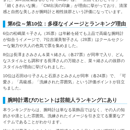
「細くきれいな腕」「CM出演の印象」が理由に挙がっており、清潔
感と自然な美しさが腕時計と相性抜群という評価になっています。
第6位～第10位：多様なイメージとランキング理由
6位の松嶋菜々子さん（35票）は年齢を経ても上品で高級な腕時計
が似合うイメージで、7位吉瀬美智子さん（28票）はクールセクシ
ーな魅力や大人の色気で票を集めました。
8位は長澤まさみさん＆菜々緒さん（各27票）が同率で入り、どん
なスタイルとも調和する長澤さんの万能さと、菜々緒さんの抜群の
スタイルが理由に挙げられました。
10位は石田ゆり子さんと石原さとみさんが同率（各24票）で、「可
愛さ」「高級感」「洗練された雰囲気」という評価ポイントが目立
ちました。
腕時計選びのヒントは芸能人ランキングにあり
本ランキングからは、腕時計は単なる装飾品ではなく、その人の知
的さや凛とした雰囲気、洗練されたイメージを引き立てる重要なア
イテムであることがわかります。