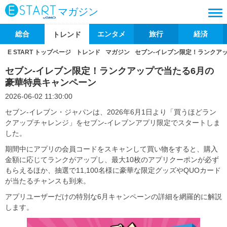
マガジン
総合
エンタメ
旅行
経済
トレンド
E START トップページ
トレンド
マガジン
セブン‐イレブン限定！ランクア
セブン‐イレブン限定！ランクアップで当たる6月の
豪華特典キャンペーン
2026-06-02 11:30:00
セブン‐イレブン・ジャパンは、2026年6月1日より「買うほどラン
クアップチャレンジ」をセブン‐イレブンアプリ限定でスタートしま
した。
期間中にアプリの会員コードをスキャンして買い物をすると、購入
金額に応じてランクがアップし、最大10枚のアプリクーポンが必ず
もらえるほか、抽選で11,100名様に豪華な限定グッズやQUOカード
が当たるチャンスも到来。
アプリユーザーだけの特別な6月キャンペーンの詳細を網羅的に解説
します。