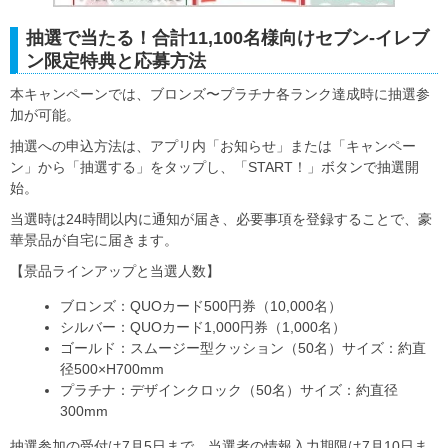
抽選で当たる！合計11,100名様向けセブン‐イレブ
ン限定特典と応募方法
本キャンペーンでは、ブロンズ〜プラチナ各ランク達成時に抽選参
加が可能。
抽選への申込方法は、アプリ内「お知らせ」または「キャンペー
ン」から「抽選する」をタップし、「START！」ボタンで抽選開
始。
当選時は24時間以内に通知が届き、必要事項を登録することで、豪
華景品が自宅に届きます。
【景品ラインアップと当選人数】
ブロンズ：QUOカード500円券（10,000名）
シルバー：QUOカード1,000円券（1,000名）
ゴールド：スムージー型クッション（50名）サイズ：約直
径500×H700mm
プラチナ：デザインクロック（50名）サイズ：約直径
300mm
抽選参加の受付は7月5日まで、当選者の情報入力期限は7月10日ま