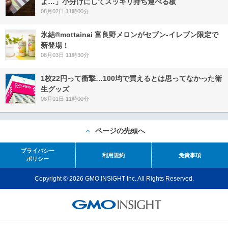
よ…」小分けにしてスッキリ持ち運べる板
08月02日 11時00分
氷結®mottainai 富良野メロンがセブン‐イレブン限定で
新登場！
08月03日 11時30分
1枚22円って衝撃…100均で買えるとは思ってなかった衛
生グッズ
08月01日 11時00分
ページの先頭へ
プライバシー
利用規約
免責事項
ポリシー
Copyright © 2026 GMO INSIGHT Inc. All Rights Reserved.