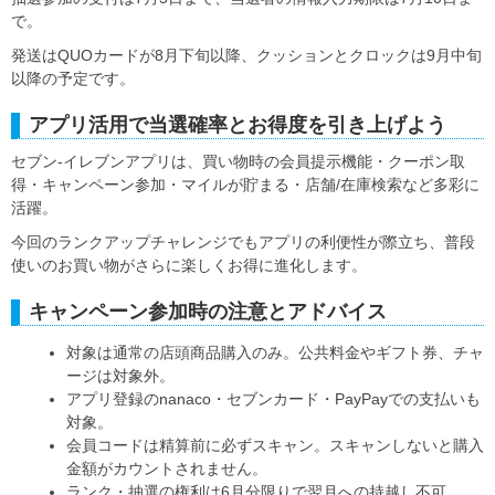
で。
発送はQUOカードが8月下旬以降、クッションとクロックは9月中旬
以降の予定です。
アプリ活用で当選確率とお得度を引き上げよう
セブン‐イレブンアプリは、買い物時の会員提示機能・クーポン取
得・キャンペーン参加・マイルが貯まる・店舗/在庫検索など多彩に
活躍。
今回のランクアップチャレンジでもアプリの利便性が際立ち、普段
使いのお買い物がさらに楽しくお得に進化します。
キャンペーン参加時の注意とアドバイス
対象は通常の店頭商品購入のみ。公共料金やギフト券、チャ
ージは対象外。
アプリ登録のnanaco・セブンカード・PayPayでの支払いも
対象。
会員コードは精算前に必ずスキャン。スキャンしないと購入
金額がカウントされません。
ランク・抽選の権利は6月分限りで翌月への持越し不可。