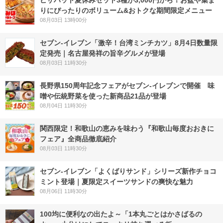
ピザハット夏休みセット3種が3,000円から！お盆や集ま
りにぴったりのボリューム&おトクな期間限定メニュー
08月03日 13時00分
セブン-イレブン「激辛！台湾ミンチカツ」8月4日数量限
定発売｜名古屋発祥の旨辛グルメが登場
08月03日 11時30分
長野県150周年記念フェアがセブン-イレブンで開催 味
噌や伝統野菜を使った新商品21品が登場
08月04日 11時30分
関西限定！和歌山の恵みを味わう『和歌山毎度おおきに
フェア』全商品徹底紹介
08月03日 11時30分
セブン‐イレブン「よくばりサンド」シリーズ新作チョコ
ミント登場｜夏限定スイーツサンドの爽快な魅力
08月06日 11時30分
100均に便利なの出たよ～「1本丸ごとはかさばるの