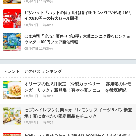
08月07日 11時30分
ピザハット「ハットの日」8月は新作ビビンバピザ登場！Mサ
イズ810円～の特大セール開催
08月07日 11時30分
はま寿司「旨ねた夏祭り 第3弾」大葉ニンニク香るビンチョ
ウマグロ100円フェア開催情報
08月07日 11時30分
トレンド | アクセスランキング
オリーブの丘 8月限定「冷製カッペリーニ 赤海老のレモ
ンガーリック」新登場！爽やか夏メニューを徹底解説
08月01日 11時30分
セブン‐イレブンに爽やか「レモン」スイーツ＆パン新登
場！夏に食べたい限定商品をチェック
08月03日 11時30分