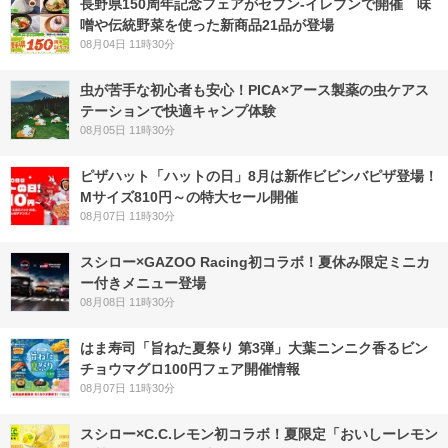
長野県150周年記念フェアがセブン-イレブンで開催 味
噌や伝統野菜を使った新商品21品が登場
08月04日 11時30分
虫が苦手な初心者も安心！PICA×アース製薬の虫ケアス
テーションで快適キャンプ体験
08月05日 11時30分
ピザハット「ハットの日」8月は新作ビビンバピザ登場！
Mサイズ810円～の特大セール開催
08月07日 11時30分
スシロー×GAZOO Racing初コラボ！夏休み限定ミニカ
ー付きメニュー登場
08月08日 11時30分
はま寿司「旨ねた夏祭り 第3弾」大葉ニンニク香るビン
チョウマグロ100円フェア開催情報
08月07日 11時30分
スシロー×C.C.レモン初コラボ！夏限定「おいしーレモン