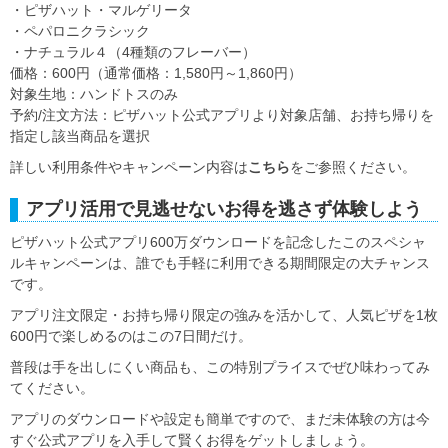
・ピザハット・マルゲリータ
・ペパロニクラシック
・ナチュラル４（4種類のフレーバー）
価格：600円（通常価格：1,580円～1,860円）
対象生地：ハンドトスのみ
予約/注文方法：ピザハット公式アプリより対象店舗、お持ち帰りを
指定し該当商品を選択
詳しい利用条件やキャンペーン内容は
こちら
をご参照ください。
アプリ活用で見逃せないお得を逃さず体験しよう
ピザハット公式アプリ600万ダウンロードを記念したこのスペシャ
ルキャンペーンは、誰でも手軽に利用できる期間限定の大チャンス
です。
アプリ注文限定・お持ち帰り限定の強みを活かして、人気ピザを1枚
600円で楽しめるのはこの7日間だけ。
普段は手を出しにくい商品も、この特別プライスでぜひ味わってみ
てください。
アプリのダウンロードや設定も簡単ですので、まだ未体験の方は今
すぐ公式アプリを入手して賢くお得をゲットしましょう。