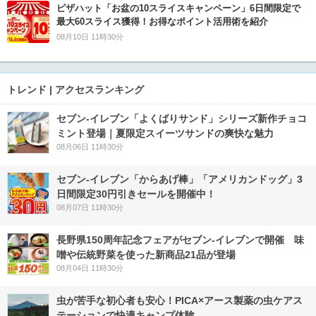
ピザハット「お盆の10スライスキャンペーン」6日間限定で
最大60スライス獲得！お得なポイント活用術を紹介
08月10日 11時30分
トレンド | アクセスランキング
セブン‐イレブン「よくばりサンド」シリーズ新作チョコ
ミント登場｜夏限定スイーツサンドの爽快な魅力
08月06日 11時30分
セブン‐イレブン「からあげ棒」「アメリカンドッグ」3
日間限定30円引きセールを開催中！
08月07日 11時30分
長野県150周年記念フェアがセブン-イレブンで開催 味
噌や伝統野菜を使った新商品21品が登場
08月04日 11時30分
虫が苦手な初心者も安心！PICA×アース製薬の虫ケアス
テーションで快適キャンプ体験