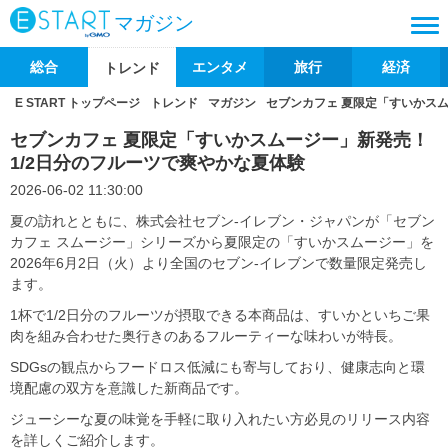
マガジン
総合
エンタメ
旅行
経済
トレンド
E START トップページ
トレンド
マガジン
セブンカフェ 夏限定「すいかスム
セブンカフェ 夏限定「すいかスムージー」新発売！
1/2日分のフルーツで爽やかな夏体験
2026-06-02 11:30:00
夏の訪れとともに、株式会社セブン‐イレブン・ジャパンが「セブン
カフェ スムージー」シリーズから夏限定の「すいかスムージー」を
2026年6月2日（火）より全国のセブン‐イレブンで数量限定発売し
ます。
1杯で1/2日分のフルーツが摂取できる本商品は、すいかといちご果
肉を組み合わせた奥行きのあるフルーティーな味わいが特長。
SDGsの観点からフードロス低減にも寄与しており、健康志向と環
境配慮の双方を意識した新商品です。
ジューシーな夏の味覚を手軽に取り入れたい方必見のリリース内容
を詳しくご紹介します。