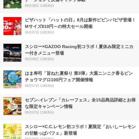
08月05日 11時30分
ピザハット「ハットの日」8月は新作ビビンバピザ登場！
Mサイズ810円～の特大セール開催
08月07日 11時30分
スシロー×GAZOO Racing初コラボ！夏休み限定ミニカ
ー付きメニュー登場
08月08日 11時30分
はま寿司「旨ねた夏祭り 第3弾」大葉ニンニク香るビン
チョウマグロ100円フェア開催情報
08月07日 11時30分
セブン‐イレブン「カレーフェス」全15品商品詳細とお得
な限定キャンペーン情報
08月07日 11時30分
スシロー×C.C.レモン初コラボ！夏限定「おいしーレモン
の甘酸っぱパフェ」新登場
08月09日 11時30分