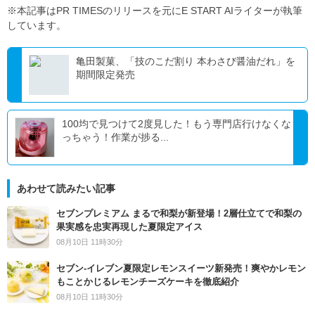
※本記事はPR TIMESのリリースを元にE START AIライターが執筆
しています。
亀田製菓、「技のこだ割り 本わさび醤油だれ」を
期間限定発売
100均で見つけて2度見した！もう専門店行けなくな
っちゃう！作業が捗る...
あわせて読みたい記事
セブンプレミアム まるで和梨が新登場！2層仕立てで和梨の
果実感を忠実再現した夏限定アイス
08月10日 11時30分
セブン‐イレブン夏限定レモンスイーツ新発売！爽やかレモン
もことかじるレモンチーズケーキを徹底紹介
08月10日 11時30分