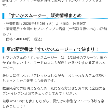
す。
「すいかスムージー」販売情報まとめ
・発売期間：2026年6月2日（火）より順次、数量限定
・販売場所：全国のセブン‐イレブン店舗（一部取り扱いのない店舗
あり）
・価格：400.68円（税込）
夏の新定番は「すいかスムージー」で決まり！
セブンカフェの「すいかスムージー」は、1/2日分のフルーツ、鮮や
かで心地よい甘さ、フードロスにも配慮した選びやすい新定番スム
ージー。
暑い日に体も心もリフレッシュしながら、おしゃれなカフェ体験や
ちょっとしたご褒美にも最適です。
数量限定での提供となるため、気になる方はぜひお早めに全国のセ
ブン-イレブン店頭でチェックしてみてください。
健康やSDGsにも参加しながら、夏だけの特別なフルーツ体験を楽
しみましょう！