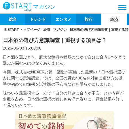
マガジン
総合
トレンド
エンタメ
旅行
経済
E START トップページ
経済
マガジン
日本酒の選び方意識調査｜重視する項
日本酒の選び方意識調査｜重視する項目は？
2026-06-03 15:00:00
日本酒を選ぶとき、膨大な銘柄や種類のなかで自分に合う1本をどう
選ぶか悩む人は少なくありません。
今回、株式会社NEXERと第一酒造が実施した最新の「日本酒の選び
方に関する意識調査」では、全国の男女400名を対象に選び方の基
準や初めての銘柄を試す際の不安点などを明らかにしました。
味わいを最重視する一方で「自分の好みに合うか不安」という声が
多数を占め、日本酒の選択の難しさも浮き彫りに。調査結果を詳し
く見ていきます。