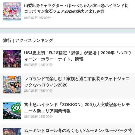
山梨出身キャラクター・ほっぺちゃん×富士急ハイランド初
コラボ サン宝石フェア2026の魅力と楽しみ方
08月07日 9時00分
旅行 | アクセスランキング
USJ史上初！R-18指定「残像」が登場｜2026年『ハロウ
ィーン・ホラー・ナイト』情報
08月05日 15時00分
レゴランドで楽しむ！家族と過ごす仮装＆フォトジェニ
ックなハロウィン2026
08月03日 15時00分
富士急ハイランド「ZOKKON」200万人突破記念セレモ
ニー＆新エリア開業情報
08月06日 16時00分
ムーミントロール冬のぬくもり×ムーミンバレーパーク特