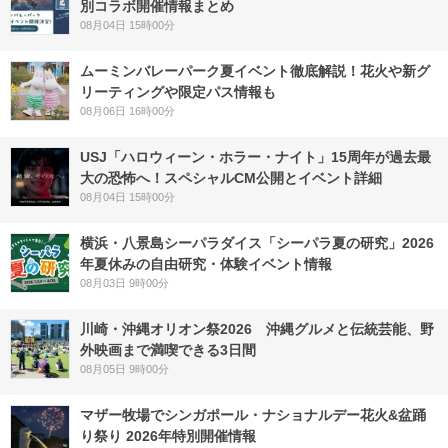
別コラボ開催情報まとめ
08月04日 15時00分
ムーミンバレーパーク夏イベント徹底解説！花火や新グ
リーティングや限定パス情報も
08月06日 16時00分
USJ「ハロウィーン・ホラー・ナイト」15周年が過去最
大の恐怖へ！スペシャルCM公開とイベント詳細
08月04日 15時00分
横浜・八景島シーパラダイス「シーパラ夏の研究」2026
年夏休みの自由研究・体験イベント情報
08月03日 9時00分
川崎・沖縄オリオン祭2026 沖縄グルメと伝統芸能、野
外映画まで満喫できる3日間
08月05日 9時00分
マザー牧場でシンガポール・ナショナルデー花火&盆踊
り祭り 2026年特別開催情報