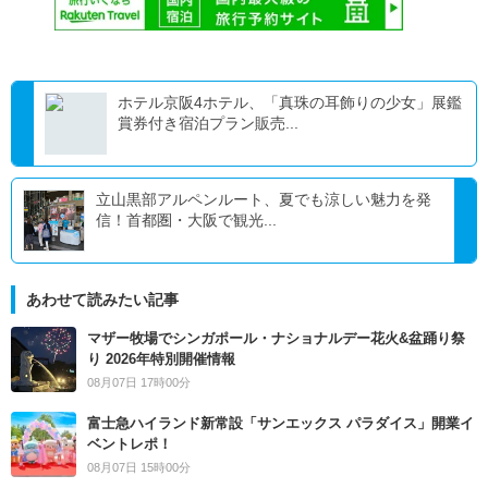
ホテル京阪4ホテル、「真珠の耳飾りの少女」展鑑
賞券付き宿泊プラン販売...
立山黒部アルペンルート、夏でも涼しい魅力を発
信！首都圏・大阪で観光...
あわせて読みたい記事
マザー牧場でシンガポール・ナショナルデー花火&盆踊り祭
り 2026年特別開催情報
08月07日 17時00分
富士急ハイランド新常設「サンエックス パラダイス」開業イ
ベントレポ！
08月07日 15時00分