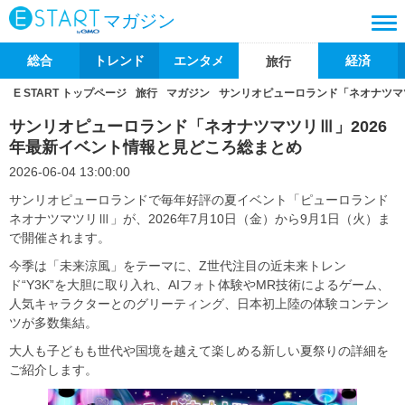
マガジン
総合
トレンド
エンタメ
経済
旅行
E START トップページ
旅行
マガジン
サンリオピューロランド「ネオナツマ
サンリオピューロランド「ネオナツマツリⅢ」2026
年最新イベント情報と見どころ総まとめ
2026-06-04 13:00:00
サンリオピューロランドで毎年好評の夏イベント「ピューロランド
ネオナツマツリⅢ」が、2026年7月10日（金）から9月1日（火）ま
で開催されます。
今季は「未来涼風」をテーマに、Z世代注目の近未来トレン
ド“Y3K”を大胆に取り入れ、AIフォト体験やMR技術によるゲーム、
人気キャラクターとのグリーティング、日本初上陸の体験コンテン
ツが多数集結。
大人も子どもも世代や国境を越えて楽しめる新しい夏祭りの詳細を
ご紹介します。