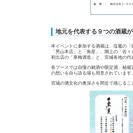
地元を代表する９つの酒蔵が
本イベントに参加する酒蔵は、塩竈の「
「男山本店」と「角星」、閖上の「佐々
初出店の「寒梅酒造」と、宮城各地の代
各ブースでは自慢の銘酒や限定酒、秘蔵
の想いを自ら語る場も用意されています
宮城の酒文化の奥深さを間近で感じるこ