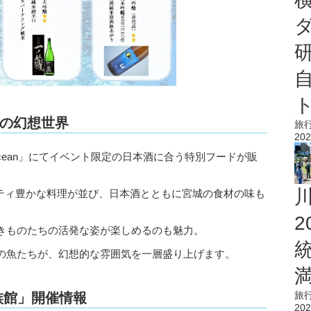
の幻想世界
旅
202
 ocean」にてイベント限定の日本酒に合う特別フードが販
エティ豊かな料理が並び、日本酒とともに宮城の食材の味も
きものたちの活発な姿が楽しめるのも魅力。
の魚たちが、幻想的な雰囲気を一層盛り上げます。
旅
族館」
開催情報
202