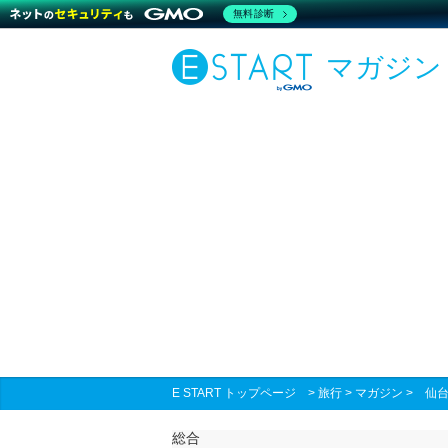
無料診断
マガジン
E START トップページ
>
旅行
>
マガジン
>
仙
総合