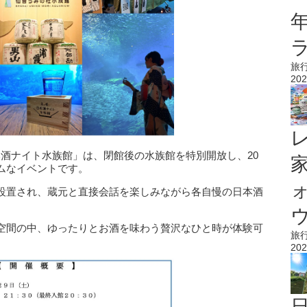
旅
202
日本酒ナイト水族館」は、閉館後の水族館を特別開放し、20
ムなイベントです。
設置され、蔵元と直接会話を楽しみながら各自慢の日本酒
ウ
空間の中、ゆったりとお酒を味わう贅沢なひと時が体験可
旅
202