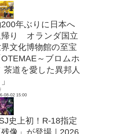
約200年ぶりに日本へ
里帰り オランダ国立
世界文化博物館の至宝
「OTEMAE～ブロムホ
フ 茶道を愛した異邦人
～」
行
6-08-02 15:00
SJ史上初！R-18指定
残像」が登場｜2026