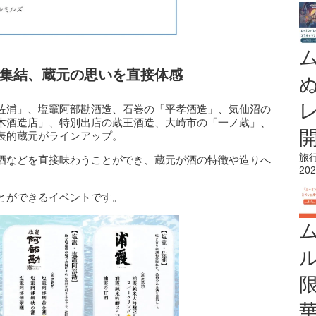
集結、蔵元の思いを直接体感
佐浦」、塩竈阿部勘酒造、石巻の「平孝酒造」、気仙沼の
木酒造店」、特別出店の蔵王酒造、大崎市の「一ノ蔵」、
表的蔵元がラインアップ。
旅
酒などを直接味わうことができ、蔵元が酒の特徴や造りへ
202
。
とができるイベントです。