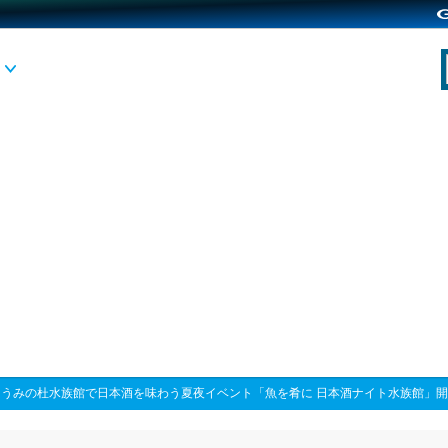
台うみの杜水族館で日本酒を味わう夏夜イベント「魚を肴に 日本酒ナイト水族館」