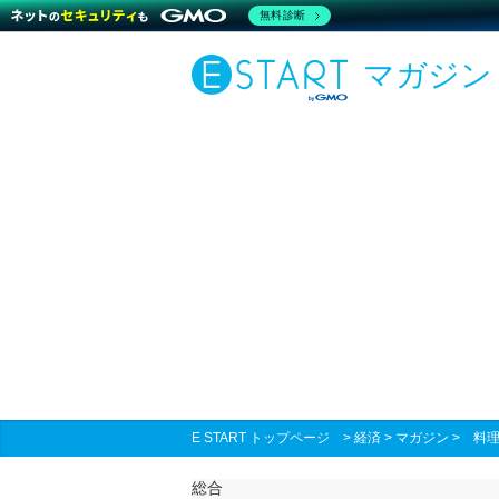
無料診断
マガジン
E START トップページ
>
経済
>
マガジン
>
料
総合