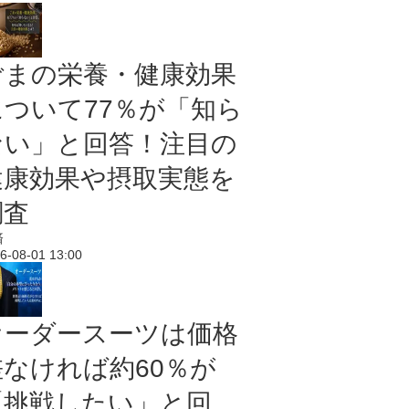
ごまの栄養・健康効果
について77％が「知ら
ない」と回答！注目の
健康効果や摂取実態を
調査
済
6-08-01 13:00
オーダースーツは価格
差なければ約60％が
「挑戦したい」と回