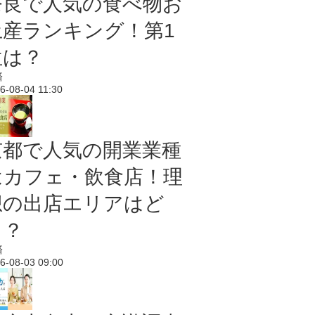
奈良で人気の食べ物お
土産ランキング！第1
位は？
済
6-08-04 11:30
京都で人気の開業業種
はカフェ・飲食店！理
想の出店エリアはど
こ？
済
6-08-03 09:00