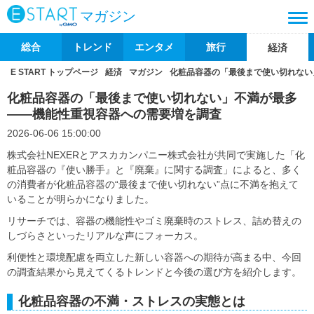
マガジン
総合
トレンド
エンタメ
旅行
経済
E START トップページ
経済
マガジン
化粧品容器の「最後まで使い切れない
化粧品容器の「最後まで使い切れない」不満が最多
――機能性重視容器への需要増を調査
2026-06-06 15:00:00
株式会社NEXERとアスカカンパニー株式会社が共同で実施した「化
粧品容器の『使い勝手』と『廃棄』に関する調査」によると、多く
の消費者が化粧品容器の“最後まで使い切れない”点に不満を抱えて
いることが明らかになりました。
リサーチでは、容器の機能性やゴミ廃棄時のストレス、詰め替えの
しづらさといったリアルな声にフォーカス。
利便性と環境配慮を両立した新しい容器への期待が高まる中、今回
の調査結果から見えてくるトレンドと今後の選び方を紹介します。
化粧品容器の不満・ストレスの実態とは