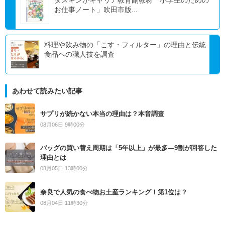
ダスキンがキャリア教育副教材「小学生のための
お仕事ノート」吹田市版...
料理や飲み物の「こす・フィルター」の理由と伝統
食品への職人技を調査
あわせて読みたい記事
サプリが続かない本当の理由は？本音調査
08月06日 9時00分
バッグの買い替え周期は「5年以上」が最多―9割が回答した
理由とは
08月05日 13時00分
奈良で人気の食べ物お土産ランキング！第1位は？
08月04日 11時30分