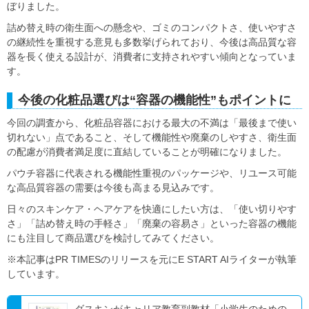
ぼりました。
詰め替え時の衛生面への懸念や、ゴミのコンパクトさ、使いやすさ
の継続性を重視する意見も多数挙げられており、今後は高品質な容
器を長く使える設計が、消費者に支持されやすい傾向となっていま
す。
今後の化粧品選びは“容器の機能性”もポイントに
今回の調査から、化粧品容器における最大の不満は「最後まで使い
切れない」点であること、そして機能性や廃棄のしやすさ、衛生面
の配慮が消費者満足度に直結していることが明確になりました。
パウチ容器に代表される機能性重視のパッケージや、リユース可能
な高品質容器の需要は今後も高まる見込みです。
日々のスキンケア・ヘアケアを快適にしたい方は、「使い切りやす
さ」「詰め替え時の手軽さ」「廃棄の容易さ」といった容器の機能
にも注目して商品選びを検討してみてください。
※本記事はPR TIMESのリリースを元にE START AIライターが執筆
しています。