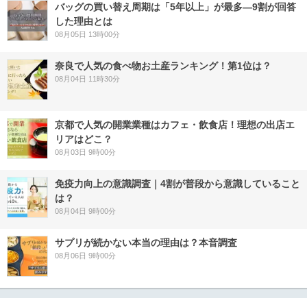
バッグの買い替え周期は「5年以上」が最多―9割が回答
した理由とは
08月05日 13時00分
奈良で人気の食べ物お土産ランキング！第1位は？
08月04日 11時30分
京都で人気の開業業種はカフェ・飲食店！理想の出店エ
リアはどこ？
08月03日 9時00分
免疫力向上の意識調査｜4割が普段から意識していること
は？
08月04日 9時00分
サプリが続かない本当の理由は？本音調査
08月06日 9時00分