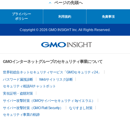
ページの先頭へ
プライバシー
利用規約
免責事項
ポリシー
Copyright © 2026 GMO INSIGHT Inc. All Rights Reserved.
GMOインターネットグループのセキュリティ事業について
世界初総合ネットセキュリティサービス「GMOセキュリティ24」
パスワード漏洩診断
Webサイトリスク診断
セキュリティ相談AIチャットボット
実在証明・盗聴対策
サイバー攻撃対策（GMOサイバーセキュリティ byイエラエ）
サイバー攻撃対策（GMO Flatt Security）
なりすまし対策
セキュリティ事業の軌跡