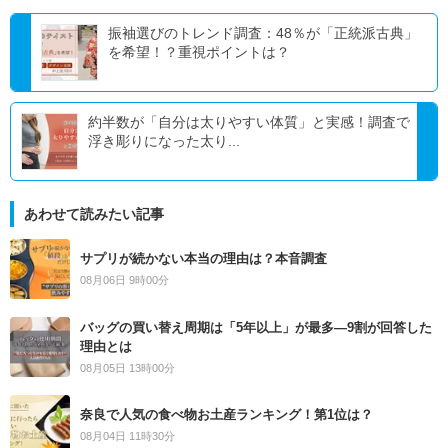
振袖選びのトレンド調査：48％が「正統派古典」
を希望！？重視ポイントは？
約半数が「自分は太りやすい体質」と実感！調査で
浮き彫りになった太り...
あわせて読みたい記事
サプリが続かない本当の理由は？本音調査
08月06日 9時00分
バッグの買い替え周期は「5年以上」が最多―9割が回答した
理由とは
08月05日 13時00分
奈良で人気の食べ物お土産ランキング！第1位は？
08月04日 11時30分