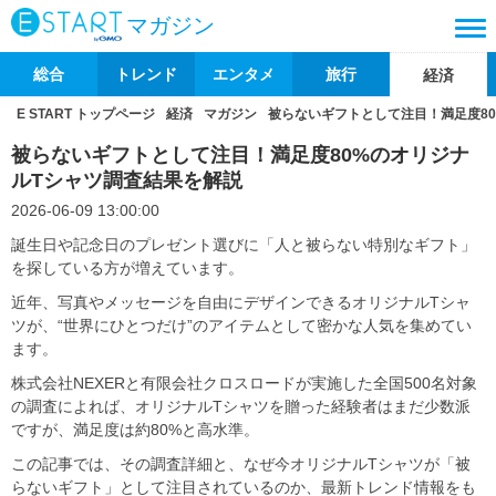
マガジン
総合
トレンド
エンタメ
旅行
経済
E START トップページ
経済
マガジン
被らないギフトとして注目！満足度8
被らないギフトとして注目！満足度80%のオリジナ
ルTシャツ調査結果を解説
2026-06-09 13:00:00
誕生日や記念日のプレゼント選びに「人と被らない特別なギフト」
を探している方が増えています。
近年、写真やメッセージを自由にデザインできるオリジナルTシャ
ツが、“世界にひとつだけ”のアイテムとして密かな人気を集めてい
ます。
株式会社NEXERと有限会社クロスロードが実施した全国500名対象
の調査によれば、オリジナルTシャツを贈った経験者はまだ少数派
ですが、満足度は約80%と高水準。
この記事では、その調査詳細と、なぜ今オリジナルTシャツが「被
らないギフト」として注目されているのか、最新トレンド情報をも