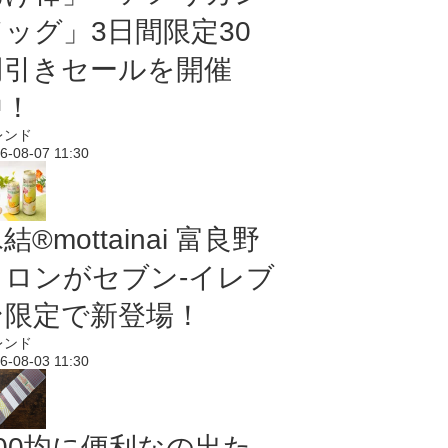
ドッグ」3日間限定30
円引きセールを開催
中！
レンド
6-08-07 11:30
結®mottainai 富良野
メロンがセブン‐イレブ
ン限定で新登場！
レンド
6-08-03 11:30
100均に便利なの出た