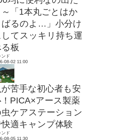
よ～「1本丸ごとはか
さばるのよ…」小分け
にしてスッキリ持ち運
べる板
レンド
6-08-02 11:00
虫が苦手な初心者も安
！PICA×アース製薬
の虫ケアステーション
で快適キャンプ体験
レンド
6-08-05 11:30