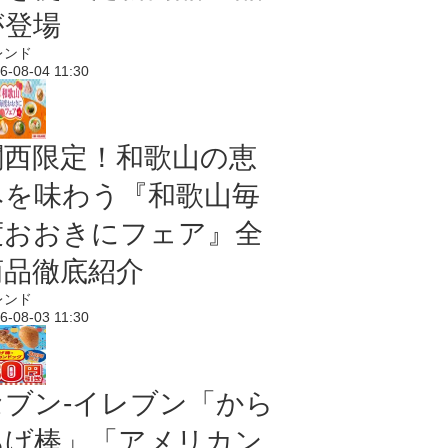
が登場
レンド
6-08-04 11:30
関西限定！和歌山の恵
みを味わう『和歌山毎
度おおきにフェア』全
商品徹底紹介
レンド
6-08-03 11:30
セブン‐イレブン「から
あげ棒」「アメリカン