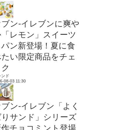
セブン‐イレブンに爽や
か「レモン」スイーツ
＆パン新登場！夏に食
べたい限定商品をチェ
ック
レンド
6-08-03 11:30
セブン‐イレブン「よく
ばりサンド」シリーズ
新作チョコミント登場