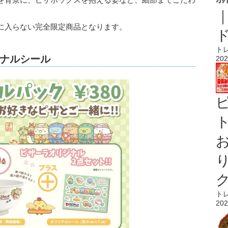
に入らない完全限定商品となります。
ト
ナルシール
202
ト
ト
202