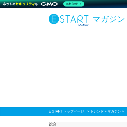
無料診断
マガジン
E START トップページ
>
トレンド
>
マガジン
総合