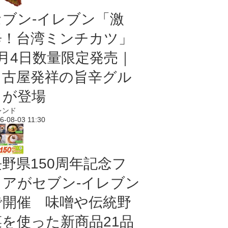
セブン-イレブン「激
辛！台湾ミンチカツ」
8月4日数量限定発売｜
名古屋発祥の旨辛グル
メが登場
レンド
6-08-03 11:30
長野県150周年記念フ
ェアがセブン-イレブン
で開催 味噌や伝統野
菜を使った新商品21品