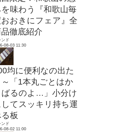
みを味わう『和歌山毎
度おおきにフェア』全
商品徹底紹介
レンド
6-08-03 11:30
100均に便利なの出た
よ～「1本丸ごとはか
さばるのよ…」小分け
にしてスッキリ持ち運
べる板
レンド
6-08-02 11:00