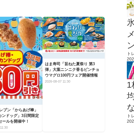
氷
ト
202
はま寿司「旨ねた夏祭り 第3
弾」大葉ニンニク香るビンチョ
ウマグロ100円フェア開催情報
2026-08-07 11:30
1
イレブン「からあげ棒」
カンドッグ」3日間限定
ト
202
きセールを開催中！
11:30