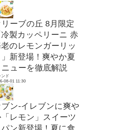
オリーブの丘 8月限定
「冷製カッペリーニ 赤
海老のレモンガーリッ
ク」新登場！爽やか夏
メニューを徹底解説
レンド
6-08-01 11:30
セブン‐イレブンに爽や
か「レモン」スイーツ
＆パン新登場！夏に食