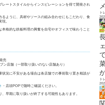
プレートスタイルからインスピレーションを得て開発され
ト
202
めるように、具材やソースの組み合わせにもこだわり、食
実現。
な本格的な鉄板料理の興奮を自宅やオフィスで味わうこと
次発売
レブン店舗（一部取り扱いのない店舗あり）
庫状況に不安がある場合は各店舗での事前取り置き相談が
ト
202
ト
・店頭POPで随時ご確認ください。
り、早期に取り扱いが終了する可能性もあります。