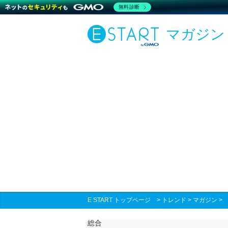
無料診断
マガジン
E START トップページ
>
トレンド
>
マガジン
総合