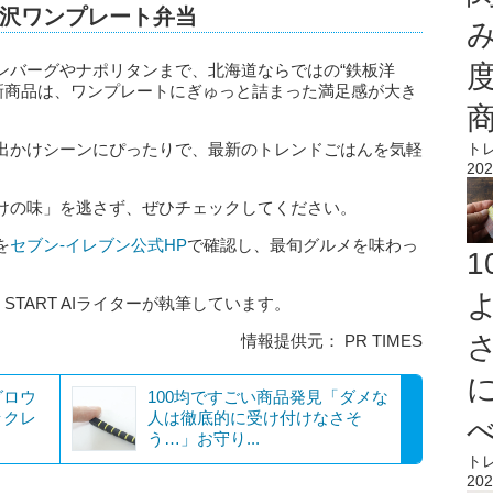
沢ワンプレート弁当
ンバーグやナポリタンまで、北海道ならではの“鉄板洋
の新商品は、ワンプレートにぎゅっと詰まった満足感が大き
ト
出かけシーンにぴったりで、最新のトレンドごはんを気軽
202
けの味」を逃さず、ぜひチェックしてください。
を
セブン‐イレブン公式HP
で確認し、最旬グルメを味わっ
 START AIライターが執筆しています。
情報提供元： PR TIMES
グロウ
100均ですごい商品発見「ダメな
ックレ
人は徹底的に受け付けなさそ
う…」お守り...
ト
202