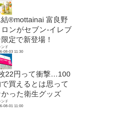
結®mottainai 富良野
メロンがセブン‐イレブ
ン限定で新登場！
レンド
6-08-03 11:30
枚22円って衝撃…100
均で買えるとは思って
なかった衛生グッズ
レンド
6-08-01 11:00