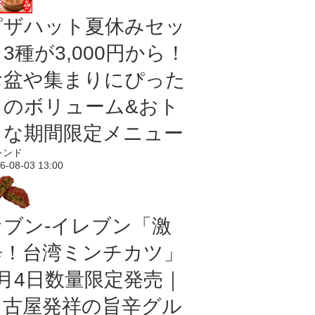
ピザハット夏休みセッ
3種が3,000円から！
お盆や集まりにぴった
りのボリューム&おト
クな期間限定メニュー
レンド
6-08-03 13:00
セブン-イレブン「激
辛！台湾ミンチカツ」
8月4日数量限定発売｜
名古屋発祥の旨辛グル