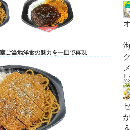
室ご当地洋食の魅力を一皿で再現
ト
202