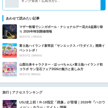
キング発表！広島市が1...
あわせて読みたい記事
マザー牧場でシンガポール・ナショナルデー花火&盆踊り祭
り 2026年特別開催情報
08月07日 17時00分
富士急ハイランド新常設「サンエックス パラダイス」開業イ
ベントレポ！
08月07日 15時00分
山梨出身キャラクター・ほっぺちゃん×富士急ハイランド初
コラボ サン宝石フェア2026の魅力と楽しみ方
08月07日 9時00分
旅行 | アクセスランキング
USJ史上初！R-18指定「残像」が登場｜2026年『ハロウ
ィーン・ホラー・ナイト』情報