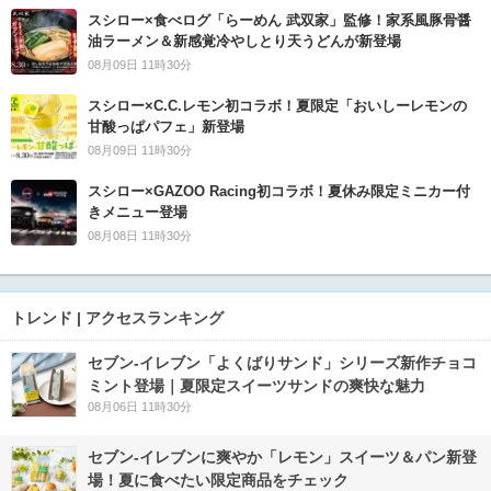
スシロー×食べログ「らーめん 武双家」監修！家系風豚骨醤
油ラーメン＆新感覚冷やしとり天うどんが新登場
08月09日 11時30分
スシロー×C.C.レモン初コラボ！夏限定「おいしーレモンの
甘酸っぱパフェ」新登場
08月09日 11時30分
スシロー×GAZOO Racing初コラボ！夏休み限定ミニカー付
きメニュー登場
08月08日 11時30分
トレンド | アクセスランキング
セブン‐イレブン「よくばりサンド」シリーズ新作チョコ
ミント登場｜夏限定スイーツサンドの爽快な魅力
08月06日 11時30分
セブン‐イレブンに爽やか「レモン」スイーツ＆パン新登
場！夏に食べたい限定商品をチェック