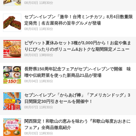
08月03日 11時30分
セブン-イレブン「激辛！台湾ミンチカツ」8月4日数量限
定発売｜名古屋発祥の旨辛グルメが登場
08月03日 11時30分
ピザハット夏休みセット3種が3,000円から！お盆や集ま
りにぴったりのボリューム&おトクな期間限定メニュー
08月03日 13時00分
長野県150周年記念フェアがセブン-イレブンで開催 味
噌や伝統野菜を使った新商品21品が登場
08月04日 11時30分
セブン‐イレブン「からあげ棒」「アメリカンドッグ」3
日間限定30円引きセールを開催中！
08月07日 11時30分
関西限定！和歌山の恵みを味わう『和歌山毎度おおきに
フェア』全商品徹底紹介
08月03日 11時30分