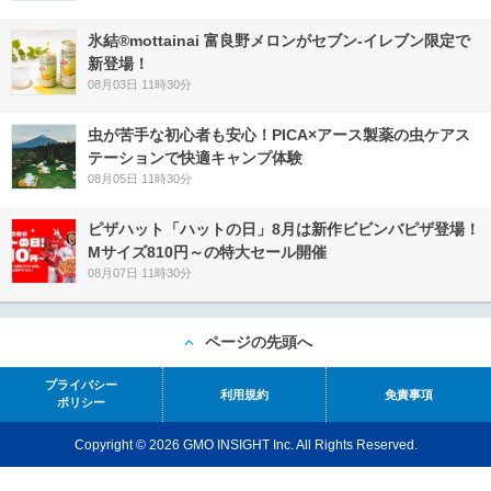
氷結®mottainai 富良野メロンがセブン‐イレブン限定で
新登場！
08月03日 11時30分
虫が苦手な初心者も安心！PICA×アース製薬の虫ケアス
テーションで快適キャンプ体験
08月05日 11時30分
ピザハット「ハットの日」8月は新作ビビンバピザ登場！
Mサイズ810円～の特大セール開催
08月07日 11時30分
ページの先頭へ
プライバシー
利用規約
免責事項
ポリシー
Copyright © 2026 GMO INSIGHT Inc. All Rights Reserved.