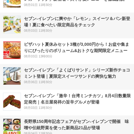
08月01日 11時30分
セブン‐イレブンに爽やか「レモン」スイーツ＆パン新登
場！夏に食べたい限定商品をチェック
08月03日 11時30分
ピザハット夏休みセット3種が3,000円から！お盆や集ま
りにぴったりのボリューム&おトクな期間限定メニュー
08月03日 13時00分
セブン‐イレブン「よくばりサンド」シリーズ新作チョコ
ミント登場｜夏限定スイーツサンドの爽快な魅力
08月06日 11時30分
セブン-イレブン「激辛！台湾ミンチカツ」8月4日数量限
定発売｜名古屋発祥の旨辛グルメが登場
08月03日 11時30分
長野県150周年記念フェアがセブン-イレブンで開催 味
噌や伝統野菜を使った新商品21品が登場
08月04日 11時30分