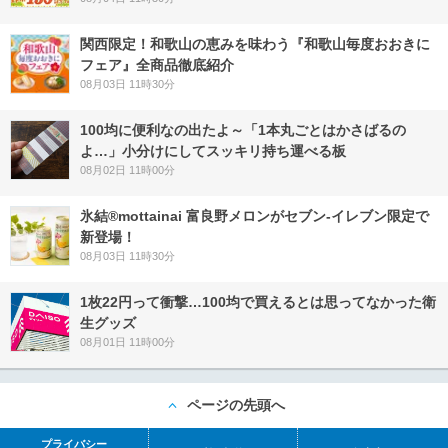
関西限定！和歌山の恵みを味わう『和歌山毎度おおきに
フェア』全商品徹底紹介
08月03日 11時30分
100均に便利なの出たよ～「1本丸ごとはかさばるの
よ…」小分けにしてスッキリ持ち運べる板
08月02日 11時00分
氷結®mottainai 富良野メロンがセブン‐イレブン限定で
新登場！
08月03日 11時30分
1枚22円って衝撃…100均で買えるとは思ってなかった衛
生グッズ
08月01日 11時00分
ページの先頭へ
プライバシー