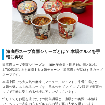
海底撈スープ春雨シリーズとは？ 本場グルメを手
軽に再現
海底撈スープ春雨シリーズは、1994年創業・世界16の国と地域に
1,700店舗以上を展開する火鍋チェーン「海底撈」が監修するカップ
スープです。
本場中国でも大人気の麻辣（マーラー）やトマト、牛骨白湯など、
火鍋の魅力あふれるスープを、日本のセブン‐イレブン限定で春雨カ
ップで手軽に楽しめる仕様にアレンジしています。
忙しくてもお湯を注ぐだけの簡単調理と、濃厚かつ奥深い本格味
で、ヘルシー志向の方やグルメなの間で高い人気を得ています。