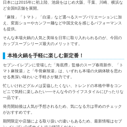
日本には2015年に初上陸、池袋をはじめ大阪、千葉、川崎、横浜な
ど全国8店舗を展開。
「麻辣」「トマト」「白湯」など選べるスープバリエーションに加
え、変面ショーやカンフー麺など中国文化を感じるパフォーマンス
も提供。
そんな本場火鍋の人気と美味を日常に取り入れられるのが、今回の
カップスープシリーズ最大のメリットです。
本格火鍋を手軽に楽しむ新定番！
セブン‐イレブンに登場した「海底撈」監修のスープ春雨新作、「ト
マト麻辣湯」と「牛骨麻辣湯」は、いずれも本場の火鍋体験を思わ
せる奥深い味わいと手軽さが魅力です。
忙しいけれどグルメは妥協したくない、トレンドの本格中華をコン
ビニで気軽に楽しみたい──そんな今のライフスタイルにぴったりな
一品です。
発売開始後は人気が予想されるため、気になる方は早めのチェック
がおすすめです。
期間限定や店舗による取り扱いの違いもあるため、最新情報はセブ
ン‐イレブン公式サイトでご確認ください。