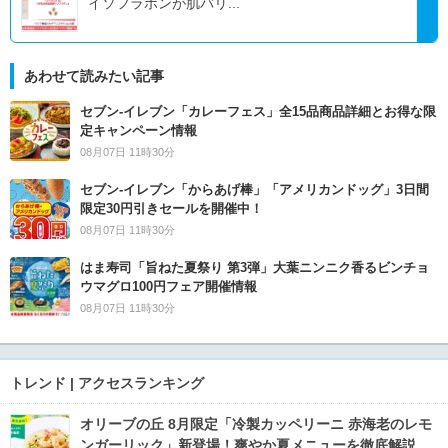
イソフラボンが肌バリ...
あわせて読みたい記事
セブン‐イレブン「カレーフェス」全15品商品詳細とお得な限
定キャンペーン情報
08月07日 11時30分
セブン‐イレブン「からあげ棒」「アメリカンドッグ」3日間
限定30円引きセールを開催中！
08月07日 11時30分
はま寿司「旨ねた夏祭り 第3弾」大葉ニンニク香るビンチョ
ウマグロ100円フェア開催情報
08月07日 11時30分
トレンド | アクセスランキング
オリーブの丘 8月限定「冷製カッペリーニ 赤海老のレモ
ンガーリック」新登場！爽やか夏メニューを徹底解説