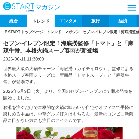
マガジン
総合
エンタメ
旅行
経済
トレンド
E START トップページ
トレンド
マガジン
セブン‐イレブン限定！海底撈監
セブン‐イレブン限定！海底撈監修「トマト」と「麻
辣牛骨」本格火鍋スープ春雨が新登場
2026-06-11 11:30:00
世界最大級の火鍋チェーン「海底撈（カイテイロウ）」監修による
本格スープ春雨シリーズに、新商品「トマトスープ」と「麻辣牛
骨」が登場です。
2026年6月9日（火）より、全国のセブン‐イレブンにて順次発売を
開始しました。
お湯を注ぐだけで本格的な火鍋の味わいが自宅やオフィスで手軽に
楽しめる本品は、中華グルメ好きはもちろん、最新のコンビニ新商
品に目がない方にも注目のアイテムです。