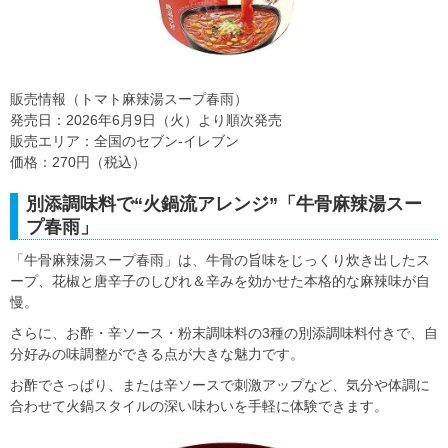
販売情報（トマト麻辣湯スープ春雨）
発売日：2026年6月9日（火）より順次発売
販売エリア：全国のセブン‐イレブン
価格：270円（税込）
別添調味料で“火鍋流アレンジ”「牛骨麻辣湯スー
プ春雨」
「牛骨麻辣湯スープ春雨」は、牛骨の旨味をじっくり炊き出したス
ープ、花椒と唐辛子のしびれ＆辛みを効かせた本格的な麻辣味が自
慢。
さらに、お酢・辛ソース・粉末調味料の3種の別添調味料付きで、自
分好みの味調整ができる点が大きな魅力です。
お酢でさっぱり、または辛ソースで刺激アップなど、気分や体調に
合わせて火鍋スタイルの深い味わいを手軽に体験できます。