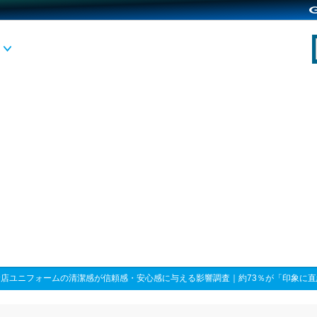
食店ユニフォームの清潔感が信頼感・安心感に与える影響調査｜約73％が「印象に