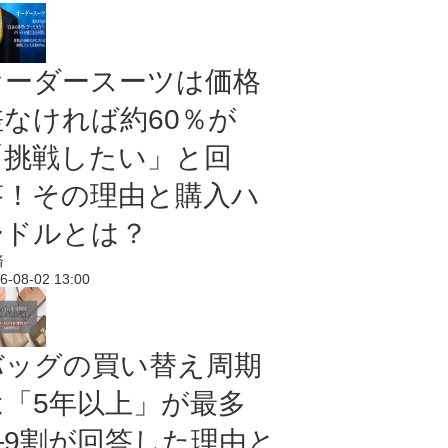
オーダースーツは価格
差なければ約60％が
「挑戦したい」と回
答！その理由と購入ハ
ードルとは？
済
6-08-02 13:00
バッグの買い替え周期
は「5年以上」が最多
―9割が回答した理由と