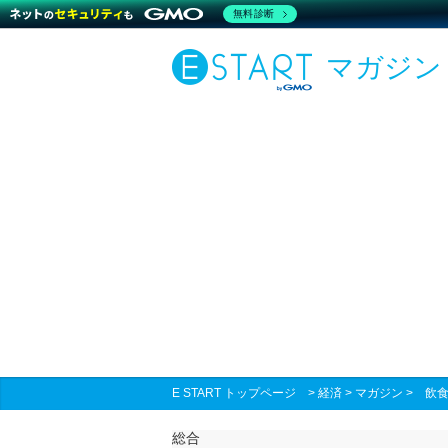
無料診断
マガジン
E START トップページ
>
経済
>
マガジン
>
飲
総合